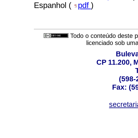
Espanhol (
pdf
)
Todo o conteúdo deste pe
licenciado sob um
Buleva
CP 11.200, 
(598-
Fax: (59
secreta