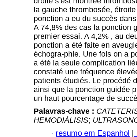
droite s'est montrée thrombosé
la gauche thrombosée, étroite
ponction a eu du succès dans 
A 74,8% des cas la ponction g
premier essai. A 4,2% , au de
ponction a été faite en aveugle
échogra-phie. Une fois on a po
a été la seule complication li
constaté une fréquence élevée
patients étudiés. Le procédé 
ainsi que la ponction guidée p
un haut pourcentage de succès
Palavras-chave :
CATETERI
HEMODIÁLISIS
;
ULTRASON
·
resumo em Espanhol
|