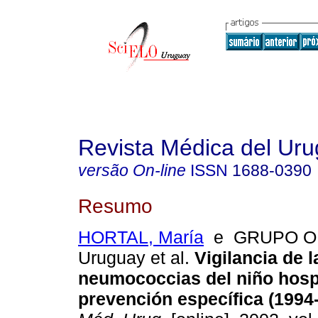
Revista Médica del Ur
versão On-line
ISSN
1688-0390
Resumo
HORTAL, María
e GRUPO OP
Uruguay et al.
Vigilancia de l
neumococcias del niño hospi
prevención específica
(1994