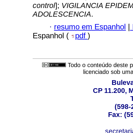
control
];
VIGILANCIA EPIDE
ADOLESCENCIA
.
·
resumo em Espanhol
|
Espanhol (
pdf
)
Todo o conteúdo deste pe
licenciado sob um
Buleva
CP 11.200, 
(598-
Fax: (59
secreta