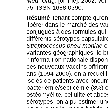
Méd. Urug.
[online]. 2002, vol
75. ISSN 1688-0390.
Résumé
Tenant compte qu’on 
libérer dans le marché des va
conjugués à des formules qui 
différents sérotypes capsulair
Streptococcus pneu-moniae
e
variantes géographiques, le but
l’informa-tion nationale dispon
ces nouveaux vaccins offriron
ans (1994-2000), on a recueil
isolés de patients avec pneu
bactériémie/septicémie (8%) et
ostéomyélite, cellulite et abcè
sérotypes, on a pu estimer une