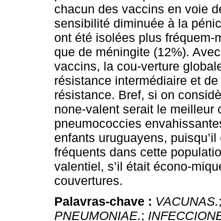
chacun des vaccins en voie 
sensibilité diminuée à la pénic
ont été isolées plus fréquem
que de méningite (12%). Avec 
vaccins, la cou-verture globa
résistance intermédiaire et d
résistance. Bref, si on considè
none-valent serait le meilleur
pneumococcies envahissantes,
enfants uruguayens, puisqu’il 
fréquents dans cette populati
valentiel, s’il était écono-miq
couvertures.
Palavras-chave :
VACUNAS.
PNEUMONIAE.
;
INFECCION