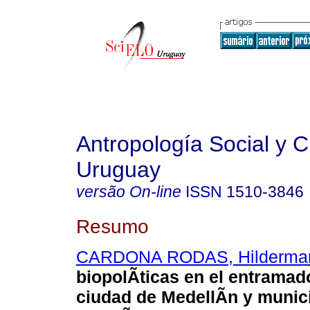
Antropología Social y Cu
Uruguay
versão On-line
ISSN
1510-3846
Resumo
CARDONA RODAS, Hilderma
biopolÃ­ticas en el entramad
ciudad de
MedellÃ­n y munic