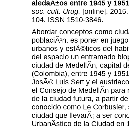
aledaÃ±os entre 1945 y 195
soc. cult. Urug.
[online]. 2015,
104. ISSN 1510-3846.
Abordar conceptos como ciudad
poblaciÃ³n, es poner en juego
urbanos y estÃ©ticos del hab
del espacio un entramado biopo
ciudad de MedellÃ­n, capital 
(Colombia), entre 1945 y 195
JosÃ© Luis Sert y el austriac
el Consejo de MedellÃ­n para r
de la ciudad futura, a partir 
conocido como Le Corbusier, 
ciudad que llevarÃ¡ a ser con
UrbanÃ­stico de la Ciudad en