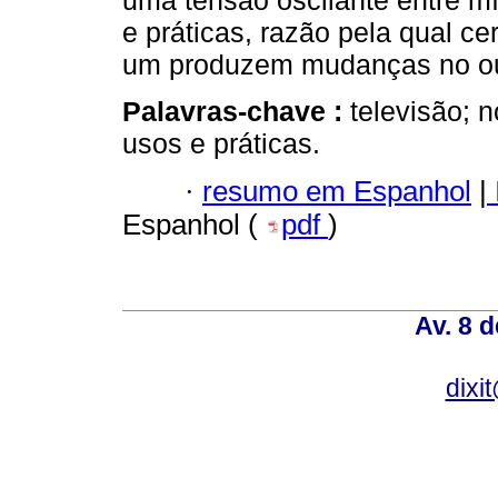
uma tensão oscilante entre mí
e práticas, razão pela qual c
um produzem mudanças no out
Palavras-chave :
televisão; 
usos e práticas.
·
resumo em Espanhol
|
Espanhol (
pdf
)
Av. 8 
dixi