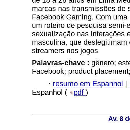
de 18 a 28 anos em Lima Metr
marcas nas transmissões de 
Facebook Gaming. Com uma abo
um roteiro de pesquisa semi-e
sexualização nas interações e
masculina, que deslegitimam 
streamers nos jogos
Palavras-chave :
gênero; est
Facebook; product placement
·
resumo em Espanhol
|
Espanhol (
pdf
)
Av. 8 