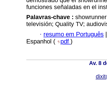
demostrado que el showrunner
funciones señaladas en el in
Palavras-chave :
showrunner;
televisión; Quality TV; audiov
·
resumo em Português
|
Espanhol (
pdf
)
Av. 8 
dixi