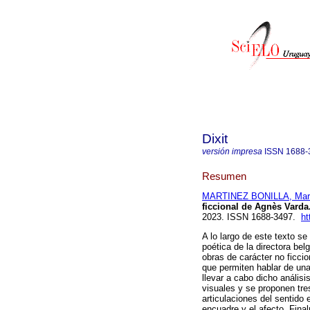
Dixit
versión impresa
ISSN
1688-
Resumen
MARTINEZ BONILLA, Mar
ficcional de Agnès Varda
2023. ISSN 1688-3497.
ht
A lo largo de este texto s
poética de la directora be
obras de carácter no ficcio
que permiten hablar de una
llevar a cabo dicho análisis
visuales y se proponen tre
articulaciones del sentido 
encuadre y el afecto. Fina