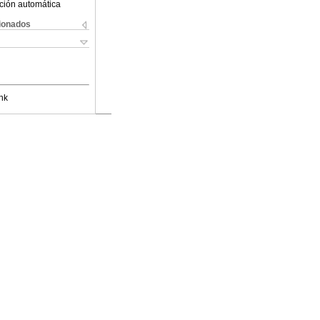
ción automática
cionados
nk