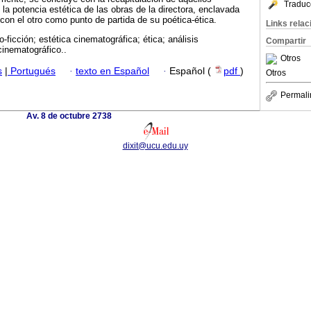
Traduc
la potencia estética de las obras de la directora, enclavada
con el otro como punto de partida de su poética-ética.
Links rela
o-ficción; estética cinematográfica; ética; análisis
Compartir
cinematográfico..
Otros
s
|
Portugués
·
texto en Español
·
Español (
pdf
)
Otros
Permali
Av. 8 de octubre 2738
dixit@ucu.edu.uy