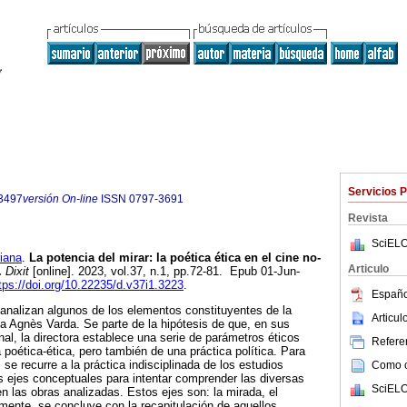
Servicios 
3497
versión On-line
ISSN
0797-3691
Revista
SciELO
iana
.
La potencia del mirar: la poética ética en el cine no-
Articulo
.
Dixit
[online]. 2023, vol.37, n.1, pp.72-81. Epub 01-Jun-
tps://doi.org/10.22235/d.v37i1.3223
.
Españo
e analizan algunos de los elementos constituyentes de la
Articu
lga Agnès Varda. Se parte de la hipótesis de que, en sus
nal, la directora establece una serie de parámetros éticos
Referen
 poética-ética, pero también de una práctica política. Para
 se recurre a la práctica indisciplinada de los estudios
Como ci
s ejes conceptuales para intentar comprender las diversas
SciELO
en las obras analizadas. Estos ejes son: la mirada, el
lmente, se concluye con la recapitulación de aquellos