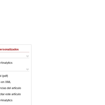
Personalizados
 Analytics
l (pdf)
lo en XML
cias del artículo
tar este artículo
 Analytics