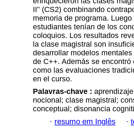
enriquecieron las clases magi
II" (CS2) combinando contrapo
memoria de programa. Luego 
estudiantes tenían de los con
coloquios. Los resultados rev
la clase magistral son insufic
desarrollar modelos mentales 
de C++. Además se encontró 
como las evaluaciones tradic
en el curso.
Palavras-chave :
aprendizaje
nocional; clase magistral; con
conceptual; disonancia cognit
·
resumo em Inglês
·