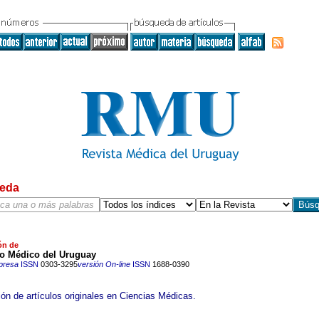
eda
ón de
to Médico del Uruguay
presa
ISSN
0303-3295
versión On-line
ISSN
1688-0390
ión de artículos originales en Ciencias Médicas.