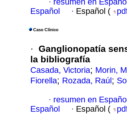
·
resumen en Españo
Español
·
Español (
pd
Caso Clínico
·
Ganglionopatía sensi
la bibliografía
;
Casada, Victoria
Morin, M
;
;
Fiorella
Rozada, Raúl
So
·
resumen en Españo
Español
·
Español (
pd