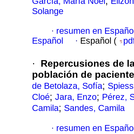
;
García, María Noel
Elizon
Solange
·
resumen en Españo
Español
·
Español (
pd
·
Repercusiones de l
población de pacient
;
de Betolaza, Sofía
Spiess
;
;
Cloé
Jara, Enzo
Pérez, 
;
Camila
Sandes, Camila
·
resumen en Españo