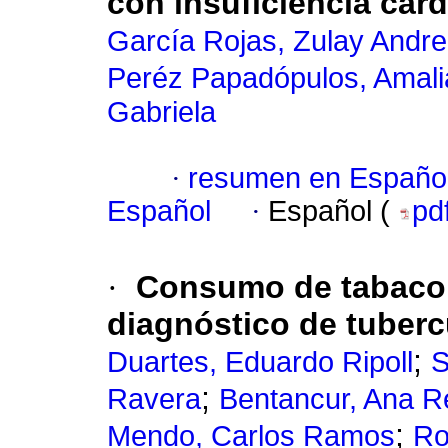
con insuficiencia car
García Rojas, Zulay Andr
Peréz Papadópulos, Amali
Gabriela
·
resumen en Españo
Español
·
Español (
pd
·
Consumo de tabaco 
diagnóstico de tuberc
;
Duartes, Eduardo Ripoll
S
;
Ravera
Bentancur, Ana R
;
Mendo, Carlos Ramos
Ro