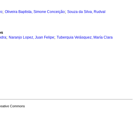
;
;
ro
Oliveira Baptista, Simone Conceição
Souza da Silva, Rudval
os
;
;
ndra
Naranjo Lopez, Juan Felipe
Tuberquia Velásquez, María Clara
Creative Commons