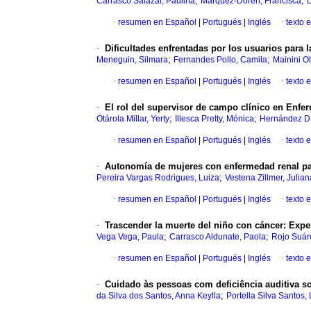
;
;
Carrasco Salazar, Paulina
Márquez-Doren, Francisca
L
·
resumen en Español
|
Portugués
|
Inglés
·
texto 
·
Dificultades enfrentadas por los usuarios para l
;
;
Meneguin, Silmara
Fernandes Pollo, Camila
Mainini Ol
·
resumen en Español
|
Portugués
|
Inglés
·
texto 
·
El rol del supervisor de campo clínico en Enfer
;
;
Otárola Millar, Yerty
Illesca Pretty, Mónica
Hernández Dí
·
resumen en Español
|
Portugués
|
Inglés
·
texto 
·
Autonomía de mujeres con enfermedad renal para
;
Pereira Vargas Rodrigues, Luiza
Vestena Zillmer, Julia
·
resumen en Español
|
Portugués
|
Inglés
·
texto 
·
Trascender la muerte del niño con cáncer: Exper
;
;
Vega Vega, Paula
Carrasco Aldunate, Paola
Rojo Suáre
·
resumen en Español
|
Portugués
|
Inglés
·
texto 
·
Cuidado às pessoas com deficiência auditiva so
;
da Silva dos Santos, Anna Keylla
Portella Silva Santos,