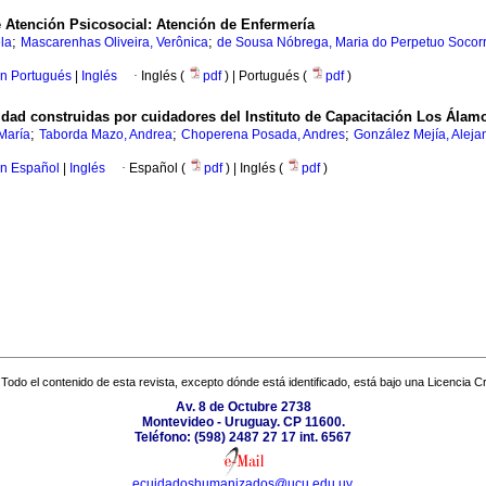
e Atención Psicosocial: Atención de Enfermería
;
;
la
Mascarenhas Oliveira, Verônica
de Sousa Nóbrega, Maria do Perpetuo Socor
en Portugués
|
Inglés
·
Inglés (
pdf
) | Portugués (
pdf
)
dad construidas por cuidadores del Instituto de Capacitación Los Álam
;
;
;
María
Taborda Mazo, Andrea
Choperena Posada, Andres
González Mejía, Aleja
en Español
|
Inglés
·
Español (
pdf
) | Inglés (
pdf
)
Todo el contenido de esta revista, excepto dónde está identificado, está bajo una
Licencia 
Av. 8 de Octubre 2738
Montevideo - Uruguay. CP 11600.
Teléfono: (598) 2487 27 17 int. 6567
ecuidadoshumanizados@ucu.edu.uy