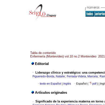
Tabla de contenido
Enfermería (Montevideo) vol.10 no.2 Montevideo 2021
Editorial
·
Liderazgo clínico y estratégico: una competenc
;
;
Figueredo-Borda, Natalie
Ferrada-Videla, Marcela
Ramí
·
texto en Español
|
Inglés
·
Español (
pdf
) | Ing
Artículos originales
·
Significado de la experiencia materna en torn