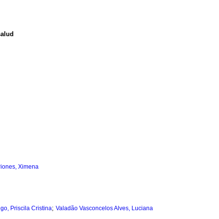
salud
riones, Ximena
;
go, Priscila Cristina
Valadão Vasconcelos Alves, Luciana