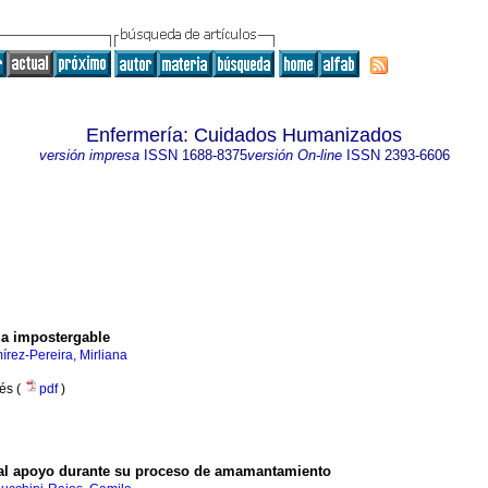
Enfermería: Cuidados Humanizados
versión impresa
ISSN
1688-8375
versión On-line
ISSN
2393-6606
ia impostergable
rez-Pereira, Mirliana
lés (
pdf
)
o al apoyo durante su proceso de amamantamiento