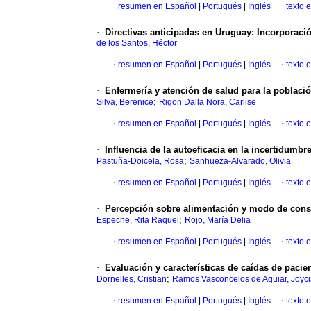
·
resumen en Español
|
Portugués
|
Inglés
·
texto 
·
Directivas anticipadas en Uruguay: Incorporació
de los Santos, Héctor
·
resumen en Español
|
Portugués
|
Inglés
·
texto 
·
Enfermería y atención de salud para la població
;
Silva, Berenice
Rigon Dalla Nora, Carlise
·
resumen en Español
|
Portugués
|
Inglés
·
texto 
·
Influencia de la autoeficacia en la incertidumb
;
Pastuña-Doicela, Rosa
Sanhueza-Alvarado, Olivia
·
resumen en Español
|
Portugués
|
Inglés
·
texto 
·
Percepción sobre alimentación y modo de cons
;
Espeche, Rita Raquel
Rojo, María Delia
·
resumen en Español
|
Portugués
|
Inglés
·
texto 
·
Evaluación y características de caídas de pacie
;
Dornelles, Cristian
Ramos Vasconcelos de Aguiar, Joyc
·
resumen en Español
|
Portugués
|
Inglés
·
texto 