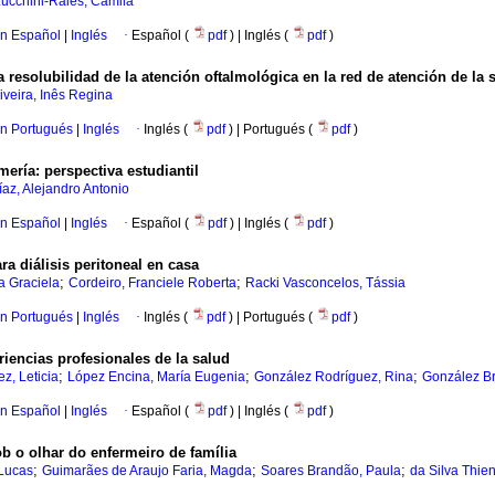
ucchini-Raies, Camila
en Español
|
Inglés
·
Español (
pdf
) | Inglés (
pdf
)
a resolubilidad de la atención oftalmológica en la red de atención de la 
iveira, Inês Regina
en Portugués
|
Inglés
·
Inglés (
pdf
) | Portugués (
pdf
)
mería: perspectiva estudiantil
az, Alejandro Antonio
en Español
|
Inglés
·
Español (
pdf
) | Inglés (
pdf
)
 diálisis peritoneal en casa
;
;
na Graciela
Cordeiro, Franciele Roberta
Racki Vasconcelos, Tássia
en Portugués
|
Inglés
·
Inglés (
pdf
) | Portugués (
pdf
)
iencias profesionales de la salud
;
;
;
z, Leticia
López Encina, María Eugenia
González Rodríguez, Rina
González B
en Español
|
Inglés
·
Español (
pdf
) | Inglés (
pdf
)
b o olhar do enfermeiro de família
;
;
;
 Lucas
Guimarães de Araujo Faria, Magda
Soares Brandão, Paula
da Silva Thien