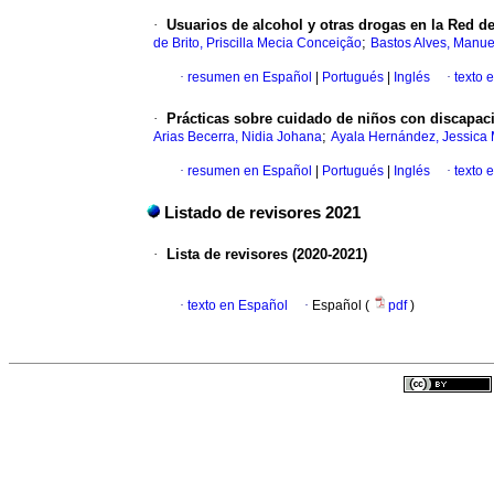
·
Usuarios de alcohol y otras drogas en la Red d
;
de Brito, Priscilla Mecia Conceição
Bastos Alves, Manue
·
resumen en Español
|
Portugués
|
Inglés
·
texto 
·
Prácticas sobre cuidado de niños con discapaci
;
Arias Becerra, Nidia Johana
Ayala Hernández, Jessica 
·
resumen en Español
|
Portugués
|
Inglés
·
texto 
Listado de revisores 2021
·
Lista de revisores (2020-2021)
·
texto en Español
·
Español (
pdf
)