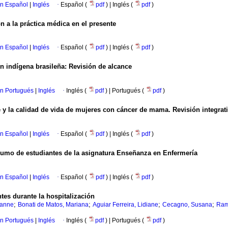
en Español
|
Inglés
·
Español (
pdf
) | Inglés (
pdf
)
n a la práctica médica en el presente
en Español
|
Inglés
·
Español (
pdf
) | Inglés (
pdf
)
n indígena brasileña: Revisión de alcance
en Portugués
|
Inglés
·
Inglés (
pdf
) | Portugués (
pdf
)
re y la calidad de vida de mujeres con cáncer de mama. Revisión integrat
en Español
|
Inglés
·
Español (
pdf
) | Inglés (
pdf
)
umo de estudiantes de la asignatura Enseñanza en Enfermería
en Español
|
Inglés
·
Español (
pdf
) | Inglés (
pdf
)
ntes durante la hospitalización
;
;
;
;
ianne
Bonati de Matos, Mariana
Aguiar Ferreira, Lidiane
Cecagno, Susana
Ram
en Portugués
|
Inglés
·
Inglés (
pdf
) | Portugués (
pdf
)