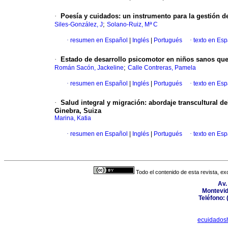
·
Poesía y cuidados: un instrumento para la gestión 
;
Siles-González, J
Solano-Ruiz, Mª C
·
resumen en Español
|
Inglés
|
Portugués
·
texto en Es
·
Estado de desarrollo psicomotor en niños sanos que
;
Román Sacón, Jackeline
Calle Contreras, Pamela
·
resumen en Español
|
Inglés
|
Portugués
·
texto en Es
·
Salud integral y migración: abordaje transcultural 
Ginebra, Suiza
Marina, Katia
·
resumen en Español
|
Inglés
|
Portugués
·
texto en Es
Todo el contenido de esta revista, ex
Av.
Montevid
Teléfono: 
ecuidados