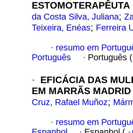
ESTOMOTERAPÊUTA
;
da Costa Silva, Juliana
Za
;
Teixeira, Enéas
Ferreira 
·
resumo em Portugu
Português
·
Português 
·
EFICÁCIA DAS MU
EM MARRÃS MADRID
;
Cruz, Rafael Muñoz
Márm
·
resumo em Portugu
Espanhol
·
Espanhol (