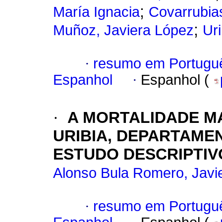
;
María Ignacia
Covarrubias
;
Muñoz, Javiera López
Uri
·
resumo em Portugu
Espanhol
·
Espanhol (
·
A MORTALIDADE M
URIBIA, DEPARTAME
ESTUDO DESCRIPTIVO
Alonso Bula Romero, Javi
·
resumo em Portugu