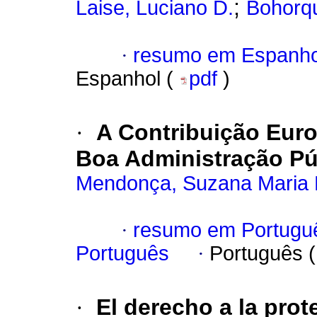
;
Laise, Luciano D.
Bohorqu
·
resumo em Espanho
Espanhol (
pdf
)
·
A Contribuição Euro
Boa Administração Pú
Mendonça, Suzana Maria
·
resumo em Portugu
Português
·
Português 
·
El derecho a la pro