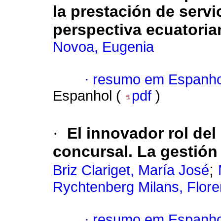
la prestación de serv
perspectiva ecuatoria
Novoa, Eugenia
·
resumo em Espanho
Espanhol (
pdf
)
·
El innovador rol de
concursal. La gestión
;
Briz Clariget, María José
Rychtenberg Milans, Flore
·
resumo em Espanho