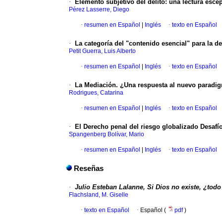
·
Elemento subjetivo del delito: una lectura escé
Pérez Lasserre, Diego
·
resumen en Español
|
Inglés
·
texto en Español
·
La categoría del "contenido esencial" para la 
Petit Guerra, Luis Alberto
·
resumen en Español
|
Inglés
·
texto en Español
·
La Mediación. ¿Una respuesta al nuevo paradi
Rodrigues, Catarina
·
resumen en Español
|
Inglés
·
texto en Español
·
El Derecho penal del riesgo globalizado Desafí
Spangenberg Bolívar, Mario
·
resumen en Español
|
Inglés
·
texto en Español
Reseñas
·
Julio Esteban Lalanne, Si Dios no existe, ¿todo
Flachsland, M. Giselle
·
texto en Español
·
Español (
pdf
)