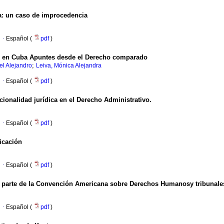
ma: un caso de improcedencia
·
Español (
pdf
)
es en Cuba Apuntes desde el Derecho comparado
;
el Alejandro
Leiva, Mónica Alejandra
·
Español (
pdf
)
ionalidad jurídica en el Derecho Administrativo.
·
Español (
pdf
)
icación
·
Español (
pdf
)
s parte de la Convención Americana sobre Derechos Humanosy tribunale
·
Español (
pdf
)