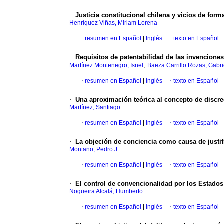
·
Justicia constitucional chilena y vicios de for
Henríquez Viñas, Miriam Lorena
·
resumen en Español
|
Inglés
·
texto en Español
·
Requisitos de patentabilidad de las invencion
;
Martínez Montenegro, Isnel
Baeza Carrillo Rozas, Gabri
·
resumen en Español
|
Inglés
·
texto en Español
·
Una aproximación teórica al concepto de discrec
Martínez, Santiago
·
resumen en Español
|
Inglés
·
texto en Español
·
La objeción de conciencia como causa de justif
Montano, Pedro J.
·
resumen en Español
|
Inglés
·
texto en Español
·
El control de convencionalidad por los Estado
Nogueira Alcalá, Humberto
·
resumen en Español
|
Inglés
·
texto en Español