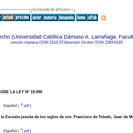
echo (Universidad Católica Dámaso A. Larrañaga, Facul
versión impresa
ISSN
1510-3714
versión On-line
ISSN
2393-6193
DE LA LEY N° 19.090
·
Español (
pdf
)
 la Escuela jesuita de los siglos de oro: Francisco de Toledo, Juan de 
·
Español (
pdf
)