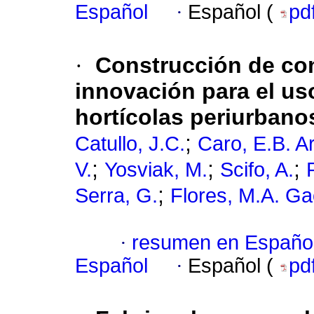
Español
·
Español (
pd
·
Construcción de co
innovación para el u
hortícolas periurbano
;
Catullo, J.C.
Caro, E.B. A
;
;
;
V.
Yosviak, M.
Scifo, A.
;
Serra, G.
Flores, M.A. G
·
resumen en Españo
Español
·
Español (
pd