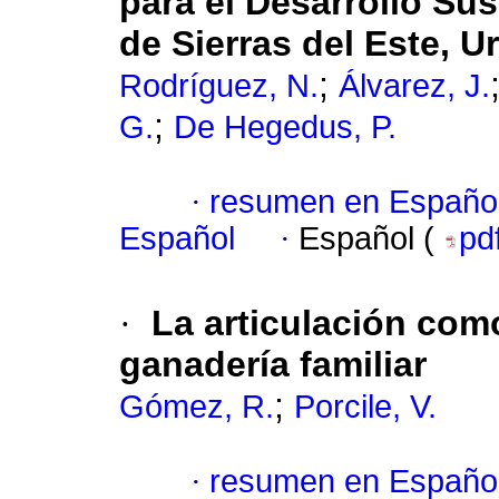
para el Desarrollo Sus
de Sierras del Este, 
;
Rodríguez, N.
Álvarez, J.
;
G.
De Hegedus, P.
·
resumen en Españo
Español
·
Español (
pd
·
La articulación como
ganadería familiar
;
Gómez, R.
Porcile, V.
·
resumen en Españo