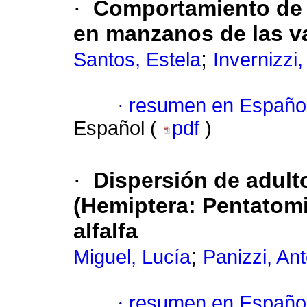
·
Comportamiento de p
en manzanos de las va
;
Santos, Estela
Invernizzi,
·
resumen en Españo
Español (
pdf
)
·
Dispersión de adul
(Hemiptera: Pentatomi
alfalfa
;
Miguel, Lucía
Panizzi, An
·
resumen en Españo