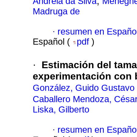
;
Andréia da Silva
Meneghel
Madruga de
·
resumen en Españo
Español (
pdf
)
·
Estimación del tama
experimentación con 
González, Guido Gustav
Caballero Mendoza, César
Liska, Gilberto
·
resumen en Españo