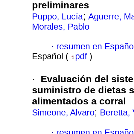
preliminares
;
Puppo, Lucía
Aguerre, Ma
Morales, Pablo
·
resumen en Españo
Español (
pdf
)
·
Evaluación del sis
suministro de dietas s
alimentados a corral
;
Simeone, Alvaro
Beretta, 
·
resumen en Españo