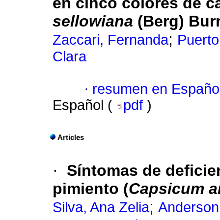
en cinco colores de c
sellowiana
(Berg) Burr
;
Zaccari, Fernanda
Puerto
Clara
·
resumen en Españo
Español (
pdf
)
Articles
·
Síntomas de deficie
pimiento (
Capsicum 
;
Silva, Ana Zelia
Anderson