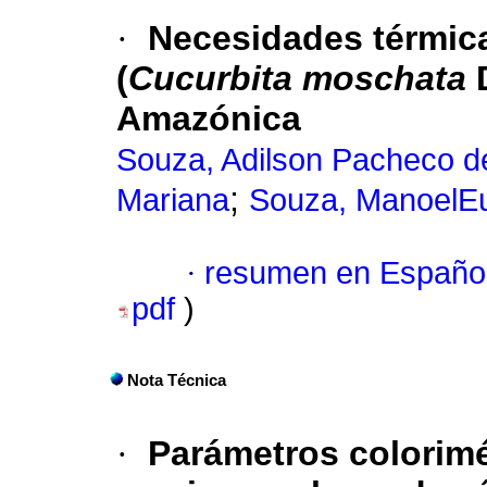
·
Necesidades térmica
(
Cucurbita moschata
D
Amazónica
Souza, Adilson Pacheco d
;
Mariana
Souza, ManoelE
·
resumen en Españo
pdf
)
Nota Técnica
·
Parámetros colorimé