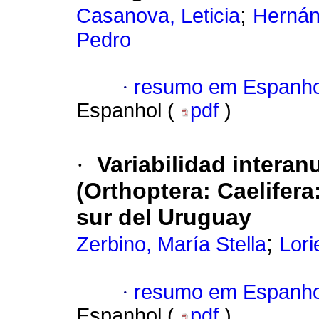
;
Casanova, Leticia
Hernán
Pedro
·
resumo em Espanho
Espanhol (
pdf
)
·
Variabilidad intera
(Orthoptera: Caelifera
sur del Uruguay
;
Zerbino, María Stella
Lorie
·
resumo em Espanho
Espanhol (
pdf
)