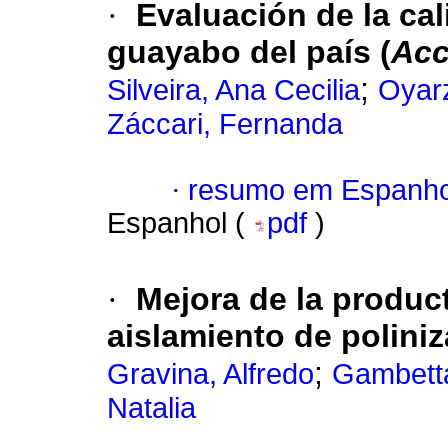
·
Evaluación de la ca
guayabo del país (
Acc
;
Silveira, Ana Cecilia
Oyar
Záccari, Fernanda
·
resumo em Espanho
Espanhol (
pdf
)
·
Mejora de la produc
aislamiento de polini
;
Gravina, Alfredo
Gambetta
Natalia