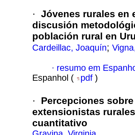
·
Jóvenes rurales en 
discusión metodológic
población rural en Ur
;
Cardeillac, Joaquín
Vigna
·
resumo em Espanho
Espanhol (
pdf
)
·
Percepciones sobre 
extensionistas rurale
cuantitativo
Gravina, Virginia