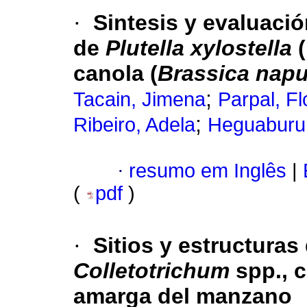
·
Sintesis y evaluaci
de
Plutella xylostella
(
canola (
Brassica nap
;
Tacain, Jimena
Parpal, Fl
;
Ribeiro, Adela
Heguaburu,
·
resumo em Inglês
|
(
pdf
)
·
Sitios y estructuras
Colletotrichum
spp., 
amarga del manzano