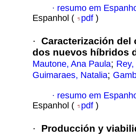
·
resumo em Espanho
Espanhol (
pdf
)
·
Caracterización del
dos nuevos híbridos 
;
Mautone, Ana Paula
Rey,
;
Guimaraes, Natalia
Gambe
·
resumo em Espanho
Espanhol (
pdf
)
·
Producción y viabili