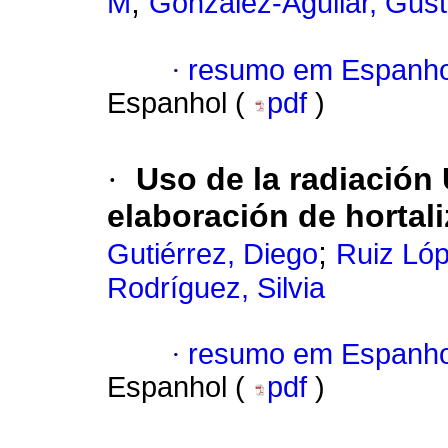
;
M
González-Aguilar, Gus
·
resumo em Espanho
Espanhol (
pdf
)
·
Uso de la radiación
elaboración de hortal
;
Gutiérrez, Diego
Ruiz Ló
Rodríguez, Silvia
·
resumo em Espanho
Espanhol (
pdf
)