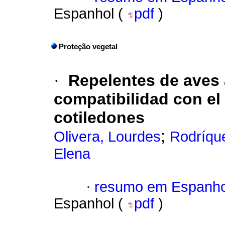
Espanhol (
pdf
)
Proteção vegetal
·
Repelentes de aves a
compatibilidad con el
cotiledones
;
Olivera, Lourdes
Rodríque
Elena
·
resumo em Espanho
Espanhol (
pdf
)