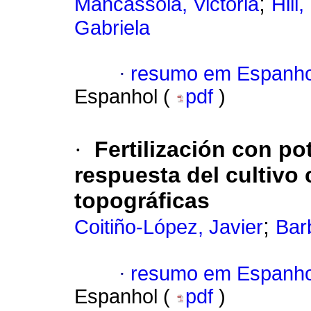
;
Mancassola, Victoria
Hill
Gabriela
·
resumo em Espanho
Espanhol (
pdf
)
·
Fertilización con po
respuesta del cultivo 
topográficas
;
Coitiño-López, Javier
Bar
·
resumo em Espanho
Espanhol (
pdf
)