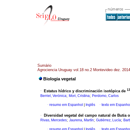
Sumário
Agrociencia Uruguay vol.18 no.2 Montevideo dez. 201
Biologia vegetal
1
·
Estatus hídrico y discriminación isotópica de
;
;
Berriel, Verónica
Mori, Cristina
Perdomo, Carlos
·
resumo em Espanhol
|
Inglês
·
texto em Espanho
·
Diversidad vegetal del campo natural de Butia 
;
;
;
Rivas, Mercedes
Jaurena, Martín
Gutiérrez, Lucía
Barb
·
resumo em Espanhol
|
Inglês
·
texto em Espanho