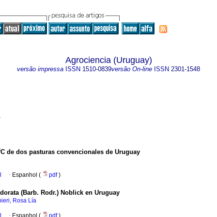
Agrociencia (Uruguay)
versão impressa
ISSN
1510-0839
versão On-line
ISSN
2301-1548
4
3
C de dos pasturas convencionales de Uruguay
l
·
Espanhol (
pdf
)
odorata (Barb. Rodr.) Noblick en Uruguay
ieri, Rosa Lía
l
·
Espanhol (
pdf
)