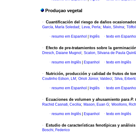
Produçao vegetal
·
Cuantificación del riesgo de daños ocasionados 
;
;
;
García, María Soledad
Leva, Perla
Maio, Silvina
Tóffol
·
resumo em Espanhol
|
Inglês
·
texto em Espanho
·
Efecto de pre-tratamientos sobre la germinació
;
Dresch, Daiane Mugnol
Scalon, Silvana de Paula Quint
·
resumo em Inglês
|
Espanhol
·
texto em Inglês
·
Nutrición, producción y calidad de frutos de to
;
;
Coutinho Edson, LM
Orioli Júnior, Valdeci
Silva, Erbert
·
resumo em Espanhol
|
Inglês
·
texto em Espanho
·
Ecuaciones de volumen y ahusamiento para
P.
;
;
Rachid Casnati, Cecilia
Mason, Euan G
Woollons, Ric
·
resumo em Inglês
|
Espanhol
·
texto em Inglês
·
Estudio de características fenotípicas y análisi
Boschi, Federico