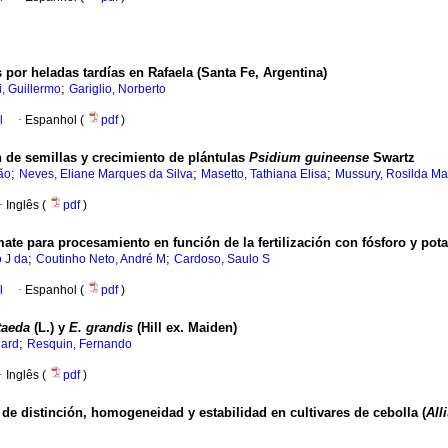
por heladas tardías en Rafaela (Santa Fe, Argentina)
;
i, Guillermo
Gariglio, Norberto
l
·
Espanhol (
pdf
)
n de semillas y crecimiento de plántulas
Psidium guineense
Swartz
;
;
;
ão
Neves, Eliane Marques da Silva
Masetto, Tathiana Elisa
Mussury, Rosilda Ma
·
Inglês (
pdf
)
mate para procesamiento en función de la fertilización con fósforo y pot
;
;
o J da
Coutinho Neto, André M
Cardoso, Saulo S
l
·
Espanhol (
pdf
)
 taeda
(L.) y
E. grandis
(Hill ex. Maiden)
;
hard
Resquin, Fernando
·
Inglês (
pdf
)
s de distinción, homogeneidad y estabilidad en cultivares de cebolla (
All