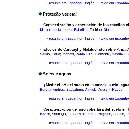
·
resumo em Espanhol
|
Inglês
·
texto em Espanho
Proteção vegetal
·
Caracterización y descripción de los estadios n
;
;
Miguel, Lucía
Lorier, Estrellita
Zerbino, Stella
·
resumo em Espanhol
|
Inglês
·
texto em Espanho
·
Efectos de Carbaryl y Metaldehído sobre
Armadi
;
;
Salvio, Carla
Manetti, Pablo Luis
Clemente, Natalia Lil
·
resumo em Espanhol
|
Inglês
·
texto em Espanho
Solos e aguas
·
¿Medir el pH del suelo en la mezcla suelo: agu
;
;
Beretta, Andrés
Bassahum, Daniel
Musselli, Raquel
·
resumo em Espanhol
|
Inglês
·
texto em Espanho
·
Caracterización del uso/cobertura del suelo en
;
;
;
Baeza, Santiago
Baldassini, Pablo
Bagnato, Camilo
P
·
resumo em Espanhol
|
Inglês
·
texto em Espanho