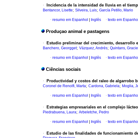
·
Incidencia de la intensidad de lluvia en el ti
;
;
Bentancor, Lisette
Silveira, Luis
García Petillo, Mario
·
resumo em Espanhol
|
Inglês
·
texto em Espanho
Produçao animal e pastagens
·
Estudio preliminar del crecimiento, desarrollo
;
;
Banchero, Georgget
Vázquez, Andrés
Quintans, Gracie
·
resumo em Espanhol
|
Inglês
·
texto em Espanho
Ciências sociais
·
Productividad y costos del raleo de algarrobo b
;
;
Coronel de Renolfi, Marta
Cardona, Gabriela
Moglia, 
·
resumo em Espanhol
|
Inglês
·
texto em Espanho
·
Estrategias empresariales en el complejo lácteo 
;
Piedrabuena, Laura
Arbeletche, Pedro
·
resumo em Espanhol
|
Inglês
·
texto em Espanho
·
Estudio de las finalidades de funcionamiento d