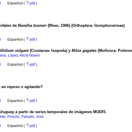
l
·
Espanhol (
pdf
)
infales de
Borellia bruneri
(Rhen, 1906) (Orthoptera: Gomphocerinae)
l
·
Espanhol (
pdf
)
llidium vulgare
(Crustacea: Isopoda) y
Milax gagates
(Mollusca: Pulmona
;
iana
López, Alicia Noemí
l
·
Espanhol (
pdf
)
a en reposo o agitando?
l
·
Espanhol (
pdf
)
 Uruguay a partir de series temporales de imágenes MODIS
;
into, Priscila
Paruelo, José
l
·
Espanhol (
pdf
)