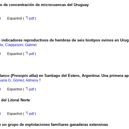
empo de concentración de microcuencas del Uruguay
l
·
Espanhol (
pdf
)
 e indicadores reproductivos de hembras de seis biotipos ovinos en Uru
;
la
Ciappesoni, Gabriel
l
·
Espanhol (
pdf
)
lanco (
Prosopis alba
) en Santiago del Estero, Argentina: Una primera a
;
Juana G
Gómez, Adriana T
l
·
Espanhol (
pdf
)
del Litoral Norte
l
·
Espanhol (
pdf
)
e un grupo de explotaciones familiares ganaderas extensivas