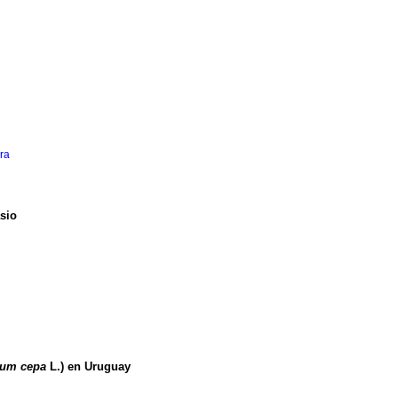
ra
asio
ium cepa
L.) en Uruguay