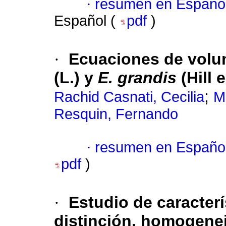
·
resumen en Españo
Español (
pdf
)
·
Ecuaciones de volu
(L.) y
E. grandis
(Hill 
;
Rachid Casnati, Cecilia
M
Resquin, Fernando
·
resumen en Españo
pdf
)
·
Estudio de caracterí
distinción, homogenei