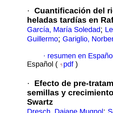
·
Cuantificación del 
heladas tardías en Raf
;
García, María Soledad
Le
;
Guillermo
Gariglio, Norbe
·
resumen en Españo
Español (
pdf
)
·
Efecto de pre-trata
semillas y crecimient
Swartz
;
Dresch, Daiane Mugnol
S