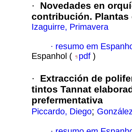
·
Novedades en orquí
contribución. Plantas 
Izaguirre, Primavera
·
resumo em Espanho
Espanhol (
pdf
)
·
Extracción de polif
tintos Tannat elabora
prefermentativa
;
Piccardo, Diego
González
·
resumo em Espanho