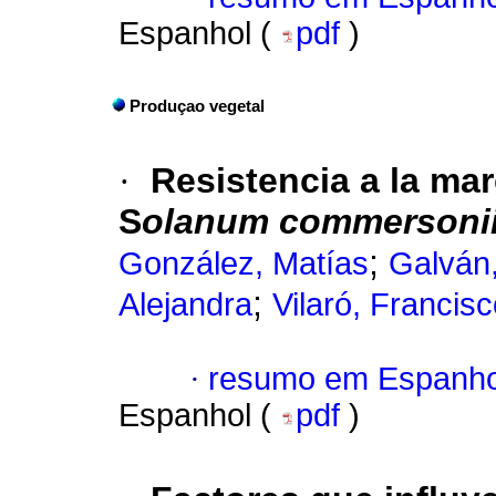
Espanhol (
pdf
)
Produçao vegetal
·
Resistencia a la mar
S
olanum commersoni
;
González, Matías
Galván,
;
Alejandra
Vilaró, Francis
·
resumo em Espanho
Espanhol (
pdf
)