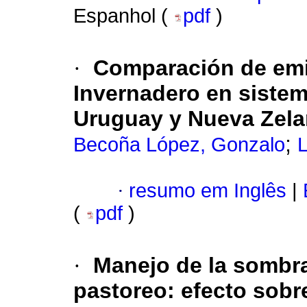
Espanhol (
pdf
)
·
Comparación de emi
Invernadero en siste
Uruguay y Nueva Zel
;
Becoña López, Gonzalo
L
·
resumo em Inglês
|
(
pdf
)
·
Manejo de la sombra 
pastoreo: efecto sobr