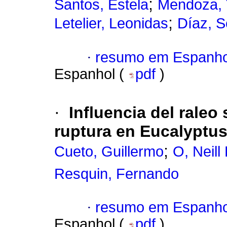
;
Santos, Estela
Mendoza,
;
Letelier, Leonidas
Díaz, S
·
resumo em Espanho
Espanhol (
pdf
)
·
Influencia del raleo
ruptura en Eucalyptus
;
Cueto, Guillermo
O, Neil
Resquin, Fernando
·
resumo em Espanho
Espanhol (
pdf
)