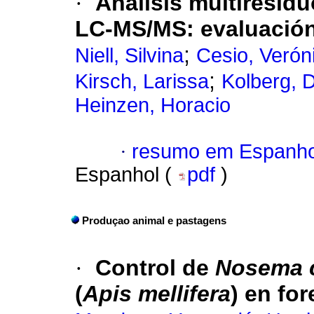
·
Análisis multiresidu
LC-MS/MS: evaluación
;
Niell, Silvina
Cesio, Verón
;
Kirsch, Larissa
Kolberg, 
Heinzen, Horacio
·
resumo em Espanho
Espanhol (
pdf
)
Produçao animal e pastagens
·
Control de
Nosema 
(
Apis mellifera
) en fo