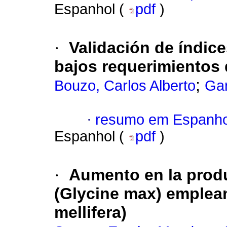
Espanhol (
pdf
)
·
Validación de índic
bajos requerimientos 
;
Bouzo, Carlos Alberto
Gar
·
resumo em Espanho
Espanhol (
pdf
)
·
Aumento en la produ
(Glycine max) emplean
mellifera)