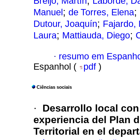
;
Breijo, Martín
Laborde, Da
;
;
Manuel
de Torres, Elena
;
Dutour, Joaquín
Fajardo, 
;
;
Laura
Mattiauda, Diego
C
·
resumo em Espanho
Espanhol (
pdf
)
Ciências sociais
·
Desarrollo local co
experiencia del Plan 
Territorial en el depa