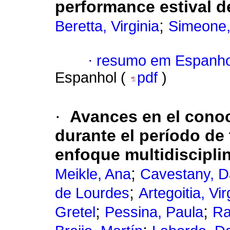
performance estival 
;
Beretta, Virginia
Simeone,
·
resumo em Espanho
Espanhol (
pdf
)
·
Avances en el conoc
durante el período de
enfoque multidiscipli
;
Meikle, Ana
Cavestany, D
;
de Lourdes
Artegoitia, Vir
;
;
Gretel
Pessina, Paula
Ra