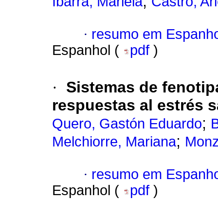
;
Ibarra, Mariela
Castro, Ari
·
resumo em Espanho
Espanhol (
pdf
)
·
Sistemas de fenotip
respuestas al estrés 
;
Quero, Gastón Eduardo
B
;
Melchiorre, Mariana
Monz
·
resumo em Espanho
Espanhol (
pdf
)