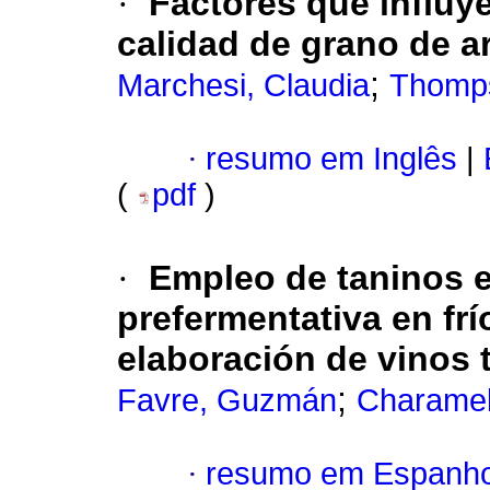
·
Factores que influye
calidad de grano de ar
;
Marchesi, Claudia
Thomps
·
resumo em Inglês
|
(
pdf
)
·
Empleo de taninos 
prefermentativa en fr
elaboración de vinos 
;
Favre, Guzmán
Charamel
·
resumo em Espanho