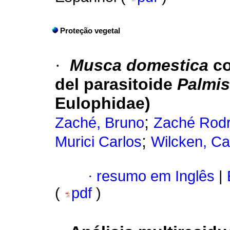
Proteção vegetal
·
Musca domestica
co
del parasitoide
Palmis
Eulophidae)
;
Zaché, Bruno
Zaché Rodr
;
Murici Carlos
Wilcken, Ca
·
resumo em Inglês
|
(
pdf
)