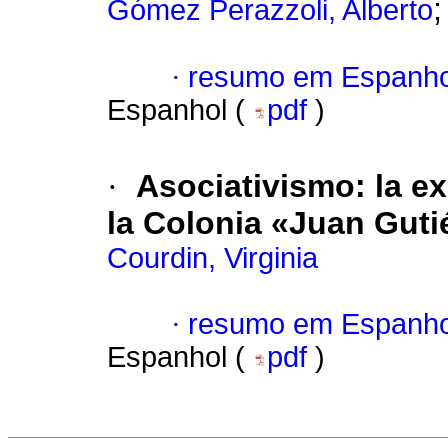
Gómez Perazzoli, Alberto
·
resumo em Espanho
Espanhol (
pdf
)
·
Asociativismo: la e
la Colonia «Juan Gut
Courdin, Virginia
·
resumo em Espanho
Espanhol (
pdf
)