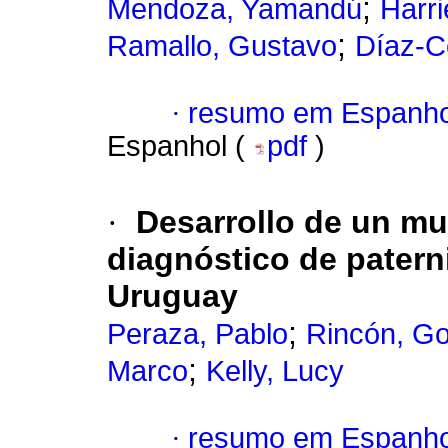
;
Mendoza, Yamandú
Harri
;
Ramallo, Gustavo
Díaz-Ce
·
resumo em Espanho
Espanhol (
pdf
)
·
Desarrollo de un mul
diagnóstico de patern
Uruguay
;
Peraza, Pablo
Rincón, G
;
Marco
Kelly, Lucy
·
resumo em Espanho