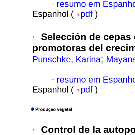
·
resumo em Espanho
Espanhol (
pdf
)
·
Selección de cepas
promotoras del crecim
;
Punschke, Karina
Mayans
·
resumo em Espanho
Espanhol (
pdf
)
Produçao vegetal
·
Control de la autopo