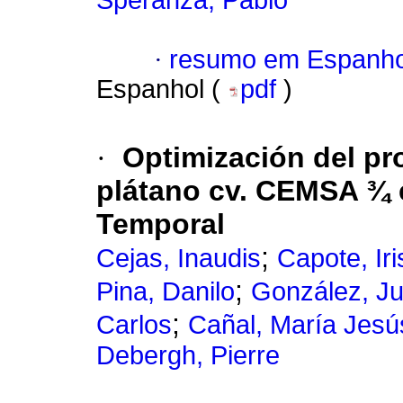
Speranza, Pablo
·
resumo em Espanho
Espanhol (
pdf
)
·
Optimización del pr
plátano cv. CEMSA ¾ 
Temporal
;
Cejas, Inaudis
Capote, Iri
;
Pina, Danilo
González, Ju
;
Carlos
Cañal, María Jesú
Debergh, Pierre