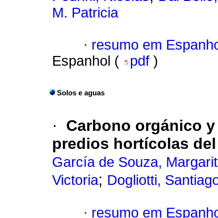
M. Patricia
·
resumo em Espanho
Espanhol (
pdf
)
Solos e aguas
·
Carbono orgánico y 
predios hortícolas de
García de Souza, Margari
;
Victoria
Dogliotti, Santiag
·
resumo em Espanho