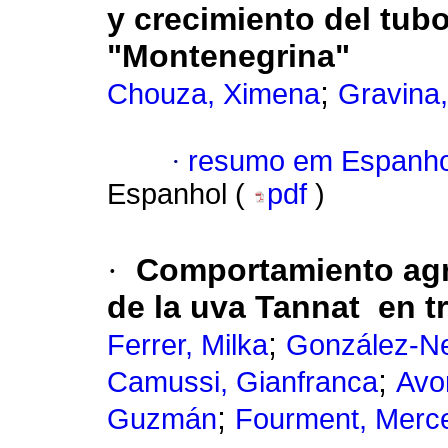
y crecimiento del tub
"Montenegrina"
;
Chouza, Ximena
Gravina,
·
resumo em Espanho
Espanhol (
pdf
)
·
Comportamiento agr
de la uva Tannat en t
;
Ferrer, Milka
González-N
;
Camussi, Gianfranca
Avo
;
Guzmán
Fourment, Merc