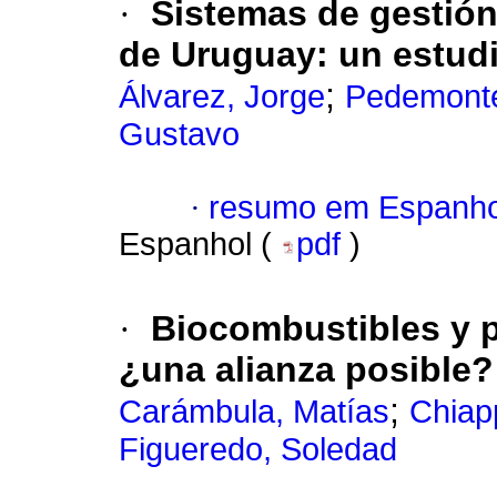
·
Sistemas de gestión 
de Uruguay: un estud
;
Álvarez, Jorge
Pedemonte
Gustavo
·
resumo em Espanho
Espanhol (
pdf
)
·
Biocombustibles y p
¿una alianza posible?
;
Carámbula, Matías
Chiap
Figueredo, Soledad