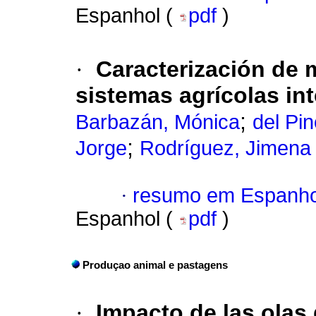
Espanhol (
pdf
)
·
Caracterización de 
sistemas agrícolas in
;
Barbazán, Mónica
del Pi
;
Jorge
Rodríguez, Jimena
·
resumo em Espanho
Espanhol (
pdf
)
Produçao animal e pastagens
·
Impacto de las olas