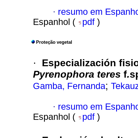
·
resumo em Espanho
Espanhol (
pdf
)
Proteção vegetal
·
Especialización fisi
Pyrenophora
teres
f
.
s
;
Gamba, Fernanda
Tekauz
·
resumo em Espanho
Espanhol (
pdf
)