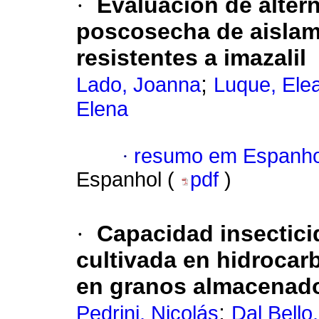
·
Evaluación de altern
poscosecha de aisla
resistentes a imazalil
;
Lado, Joanna
Luque, Ele
Elena
·
resumo em Espanho
Espanhol (
pdf
)
·
Capacidad insectic
cultivada en hidrocar
en granos almacenad
;
Pedrini, Nicolás
Dal Bello