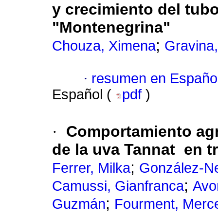
y crecimiento del tub
"Montenegrina"
;
Chouza, Ximena
Gravina,
·
resumen en Españo
Español (
pdf
)
·
Comportamiento agr
de la uva Tannat en t
;
Ferrer, Milka
González-N
;
Camussi, Gianfranca
Avo
;
Guzmán
Fourment, Merc