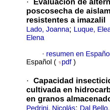
·
Evaluación de altern
poscosecha de aisla
resistentes a imazalil
;
Lado, Joanna
Luque, Ele
Elena
·
resumen en Españo
Español (
pdf
)
·
Capacidad insectic
cultivada en hidrocar
en granos almacenad
;
Pedrini, Nicolás
Dal Bello