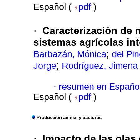
Español (
pdf
)
·
Caracterización de 
sistemas agrícolas in
;
Barbazán, Mónica
del Pi
;
Jorge
Rodríguez, Jimena
·
resumen en Españo
Español (
pdf
)
Producción animal y pasturas
·
Impacto de las olas