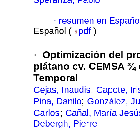
Speranza, Pablo
·
resumen en Españo
Español (
pdf
)
·
Optimización del pr
plátano cv. CEMSA ¾ 
Temporal
;
Cejas, Inaudis
Capote, Iri
;
Pina, Danilo
González, Ju
;
Carlos
Cañal, María Jesú
Debergh, Pierre