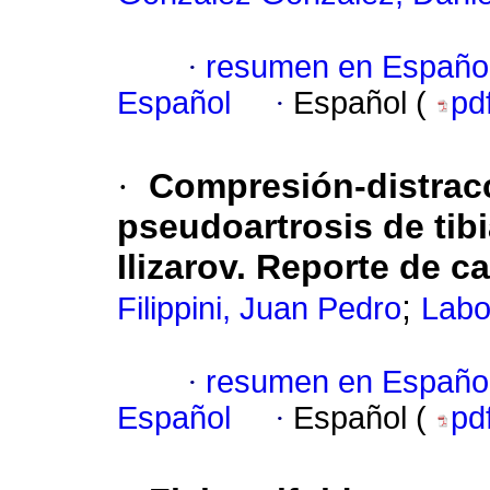
·
resumen en Españo
Español
·
Español (
pd
·
Compresión-distracc
pseudoartrosis de tibi
Ilizarov. Reporte de c
;
Filippini, Juan Pedro
Labo
·
resumen en Españo
Español
·
Español (
pd