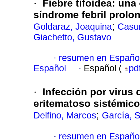
·
Fiebre tifoidea: una
síndrome febril prolo
;
Goldaraz, Joaquina
Casur
Giachetto, Gustavo
·
resumen en Españo
Español
·
Español (
pd
·
Infección por virus 
eritematoso sistémico
;
Delfino, Marcos
García, S
·
resumen en Españo