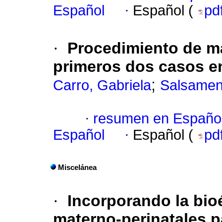
Español
·
Español (
pd
·
Procedimiento de ma
primeros dos casos e
;
Carro, Gabriela
Salsamen
·
resumen en Españo
Español
·
Español (
pd
Miscelánea
·
Incorporando la bio
materno-perinatales pa