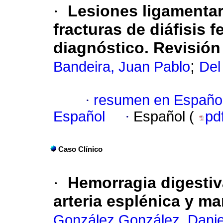
·
Lesiones ligamentar
fracturas de diáfisis 
diagnóstico. Revisión 
;
Bandeira, Juan Pablo
Del
·
resumen en Españo
Español
·
Español (
pd
Caso Clínico
·
Hemorragia digestiva
arteria esplénica y ma
González González, Danie