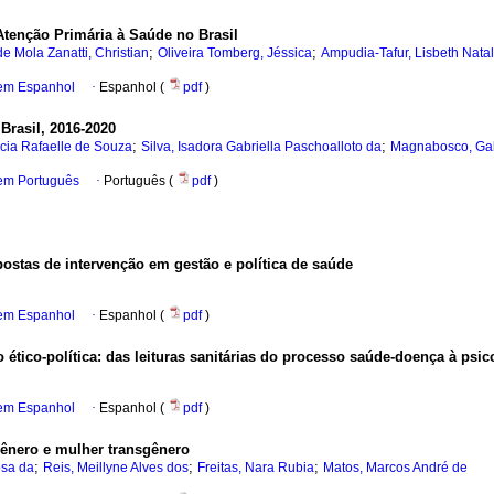
 Atenção Primária à Saúde no Brasil
;
;
de Mola Zanatti, Christian
Oliveira Tomberg, Jéssica
Ampudia-Tafur, Lisbeth Natal
 em Espanhol
·
Espanhol (
pdf
)
Brasil, 2016-2020
;
;
icia Rafaelle de Souza
Silva, Isadora Gabriella Paschoalloto da
Magnabosco, Gab
 em Português
·
Português (
pdf
)
ostas de intervenção em gestão e política de saúde
 em Espanhol
·
Espanhol (
pdf
)
tico-política: das leituras sanitárias do processo saúde-doença à psic
 em Espanhol
·
Espanhol (
pdf
)
ênero e mulher transgênero
;
;
;
osa da
Reis, Meillyne Alves dos
Freitas, Nara Rubia
Matos, Marcos André de