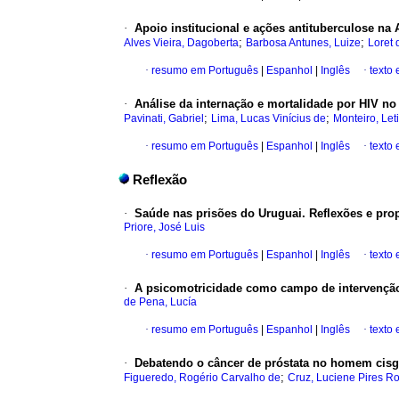
·
Apoio institucional e ações antituberculose na
;
;
Alves Vieira, Dagoberta
Barbosa Antunes, Luize
Loret 
·
resumo em Português
|
Espanhol
|
Inglês
·
texto
·
Análise da internação e mortalidade por HIV no 
;
;
Pavinati, Gabriel
Lima, Lucas Vinícius de
Monteiro, Let
·
resumo em Português
|
Espanhol
|
Inglês
·
texto
Reflexão
·
Saúde nas prisões do Uruguai. Reflexões e prop
Priore, José Luis
·
resumo em Português
|
Espanhol
|
Inglês
·
texto
·
A psicomotricidade como campo de intervenção é
de Pena, Lucía
·
resumo em Português
|
Espanhol
|
Inglês
·
texto
·
Debatendo o câncer de próstata no homem cisg
;
Figueredo, Rogério Carvalho de
Cruz, Luciene Pires R