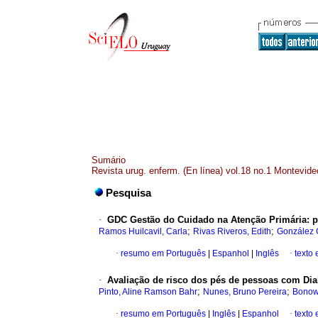
Sumário
Revista urug. enferm. (En línea) vol.18 no.1 Montevid
Pesquisa
·
GDC Gestão do Cuidado na Atenção Primária: p
;
;
Ramos Huilcavil, Carla
Rivas Riveros, Edith
González 
·
resumo em Português
|
Espanhol
|
Inglês
·
texto
·
Avaliação de risco dos pés de pessoas com Diab
;
;
Pinto, Aline Ramson Bahr
Nunes, Bruno Pereira
Bonow
·
resumo em Português
|
Inglês
|
Espanhol
·
texto