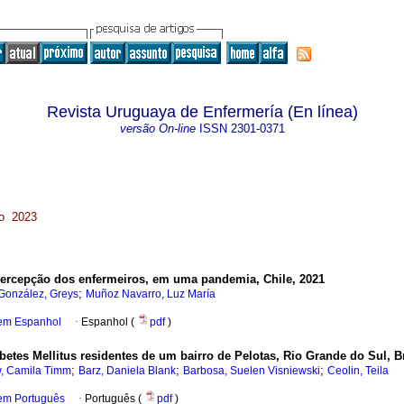
Revista Uruguaya de Enfermería (En línea)
versão On-line
ISSN
2301-0371
eo 2023
ercepção dos enfermeiros, em uma pandemia, Chile, 2021
;
González, Greys
Muñoz Navarro, Luz María
 em Espanhol
·
Espanhol (
pdf
)
etes Mellitus residentes de um bairro de Pelotas, Rio Grande do Sul, Br
;
;
;
, Camila Timm
Barz, Daniela Blank
Barbosa, Suelen Visniewski
Ceolin, Teila
 em Português
·
Português (
pdf
)