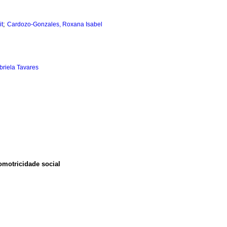
;
it
Cardozo-Gonzales, Roxana Isabel
riela Tavares
omotricidade social