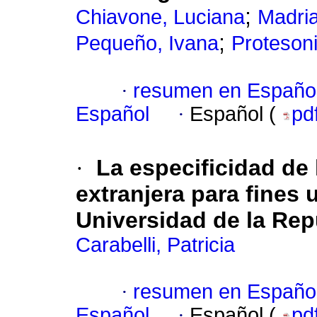
;
Chiavone, Luciana
Madria
;
Pequeño, Ivana
Protesoni
·
resumen en Españo
Español
·
Español (
pd
·
La especificidad de
extranjera para fines u
Universidad de la Rep
Carabelli, Patricia
·
resumen en Españo
Español
·
Español (
pd