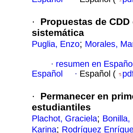
·
Propuestas de CDD e
sistemática
;
Puglia, Enzo
Morales, Mar
·
resumen en Españo
Español
·
Español (
pd
·
Permanecer en prime
estudiantiles
;
Plachot, Graciela
Bonilla,
;
Karina
Rodríguez Enríque