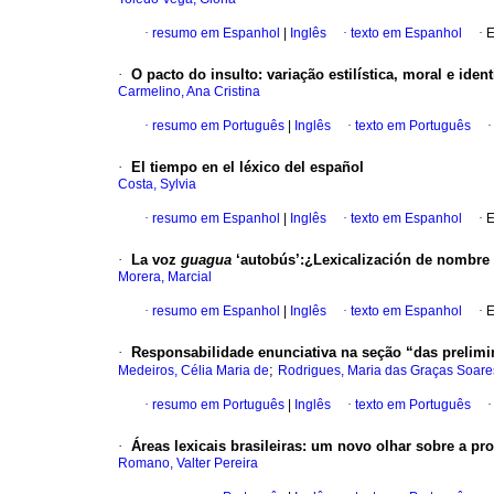
·
resumo em Espanhol
|
Inglês
·
texto em Espanhol
·
E
·
O pacto do insulto: variação estilística, moral e ide
Carmelino, Ana Cristina
·
resumo em Português
|
Inglês
·
texto em Português
·
El tiempo en el léxico del español
Costa, Sylvia
·
resumo em Espanhol
|
Inglês
·
texto em Espanhol
·
E
·
La voz
guagua
‘autobús’:¿Lexicalización de nombre
Morera, Marcial
·
resumo em Espanhol
|
Inglês
·
texto em Espanhol
·
E
·
Responsabilidade enunciativa na seção “das prelimi
;
Medeiros, Célia Maria de
Rodrigues, Maria das Graças Soare
·
resumo em Português
|
Inglês
·
texto em Português
·
Áreas lexicais brasileiras: um novo olhar sobre a pr
Romano, Valter Pereira