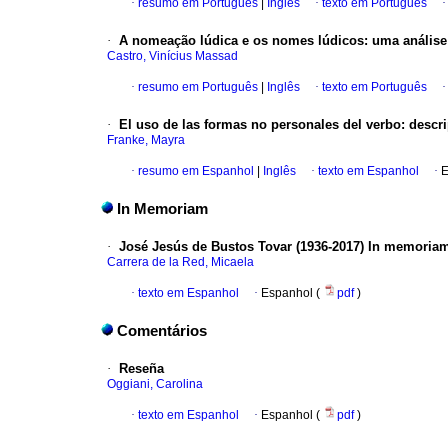
·
resumo em Português
|
Inglês
·
texto em Português
·
A nomeação lúdica e os nomes lúdicos: uma análise
Castro, Vinícius Massad
·
resumo em Português
|
Inglês
·
texto em Português
·
El uso de las formas no personales del verbo: descri
Franke, Mayra
·
resumo em Espanhol
|
Inglês
·
texto em Espanhol
·
E
In Memoriam
·
José Jesús de Bustos Tovar (1936-2017) In memoria
Carrera de la Red, Micaela
·
texto em Espanhol
·
Espanhol (
pdf
)
Comentários
·
Reseña
Oggiani, Carolina
·
texto em Espanhol
·
Espanhol (
pdf
)