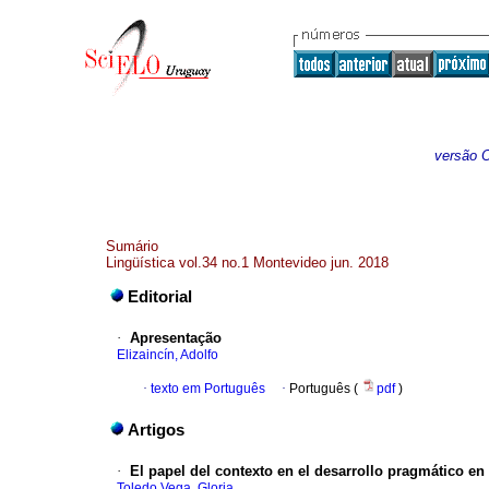
versão O
Sumário
Lingüística vol.34 no.1 Montevideo jun. 2018
Editorial
·
Apresentação
Elizaincín, Adolfo
·
texto em Português
·
Português (
pdf
)
Artigos
·
El papel del contexto en el desarrollo pragmático e
Toledo Vega, Gloria