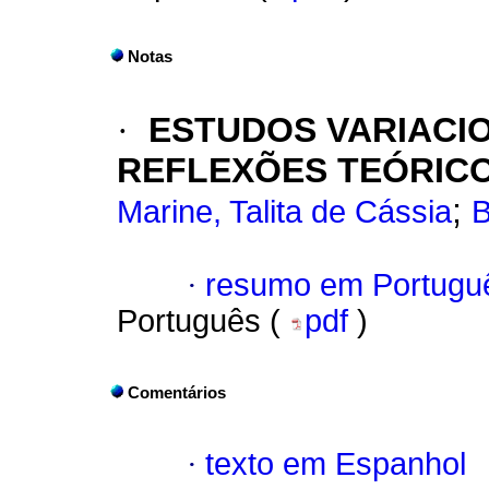
Notas
·
ESTUDOS VARIACI
REFLEXÕES TEÓRIC
;
Marine, Talita de Cássia
B
·
resumo em Portugu
Português (
pdf
)
Comentários
·
texto em Espanhol