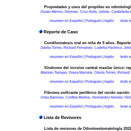
·
Propiedades y usos del propóleo en odontologí
;
;
Duran-Merino, Denisse
Cruz-Ávila, Julieta
Castañeda-C
·
resumen en Español
|
Portugués
|
Inglés
·
texto 
Reporte de Caso
·
Condilomatosis oral en niña de 9 años. Reporte
;
Dávila Torres, Richard Fernando
Ludeña Pacheco, Joha
·
resumen en Español
|
Portugués
|
Inglés
·
texto 
·
Síndrome del incisivo central maxilar único: re
;
Mamian Tamayo, Diana Marcela
Dávila Torres, Richar
·
resumen en Español
|
Portugués
|
Inglés
·
texto 
·
Fibroma osificante periférico del recién nacido:
;
Urias Barreras, Cynthia Marina
Hernández Alemán, Féli
·
resumen en Español
|
Portugués
|
Inglés
·
texto 
Lista de Revisores
·
Lista de revisores de Odontoestomatología 202