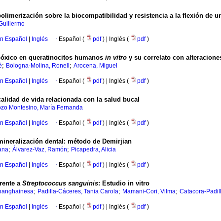
polimerización sobre la biocompatibilidad y resistencia a la flexión de 
 Guillermo
en Español
|
Inglés
·
Español (
pdf
) | Inglés (
pdf
)
ipóxico en queratinocitos humanos
in vitro
y su correlato con alteracione
;
;
é
Bologna-Molina, Ronell
Arocena, Miguel
en Español
|
Inglés
·
Español (
pdf
) | Inglés (
pdf
)
 calidad de vida relacionada con la salud bucal
zo Montesino, María Fernanda
en Español
|
Inglés
·
Español (
pdf
) | Inglés (
pdf
)
mineralización dental: método de Demirjian
;
;
ana
Álvarez-Vaz, Ramón
Picapedra, Alicia
en Español
|
Inglés
·
Español (
pdf
) | Inglés (
pdf
)
frente a
Streptococcus sanguinis
: Estudio in vitro
;
;
;
hanghainesa
Padilla-Cáceres, Tania Carola
Mamani-Cori, Vilma
Catacora-Padil
en Español
|
Inglés
·
Español (
pdf
) | Inglés (
pdf
)