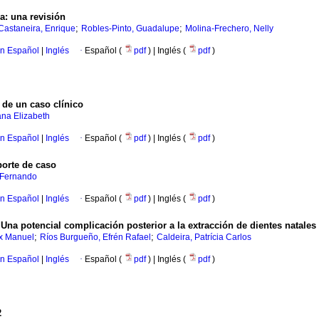
a: una revisión
;
;
astaneira, Enrique
Robles-Pinto, Guadalupe
Molina-Frechero, Nelly
en Español
|
Inglés
·
Español (
pdf
) | Inglés (
pdf
)
 de un caso clínico
na Elizabeth
en Español
|
Inglés
·
Español (
pdf
) | Inglés (
pdf
)
porte de caso
d Fernando
en Español
|
Inglés
·
Español (
pdf
) | Inglés (
pdf
)
 Una potencial complicación posterior a la extracción de dientes natales
;
;
x Manuel
Ríos Burgueño, Efrén Rafael
Caldeira, Patrícia Carlos
en Español
|
Inglés
·
Español (
pdf
) | Inglés (
pdf
)
2