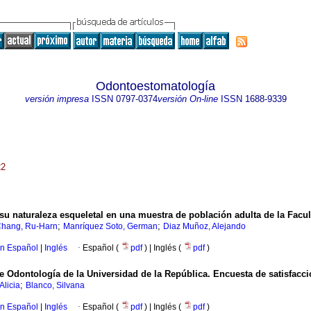
Odontoestomatología
versión impresa
ISSN
0797-0374
versión On-line
ISSN
1688-9339
22
 su naturaleza esqueletal en una muestra de población adulta de la Facu
;
;
hang, Ru-Harn
Manríquez Soto, German
Diaz Muñoz, Alejando
en Español
|
Inglés
·
Español (
pdf
) | Inglés (
pdf
)
 de Odontología de la Universidad de la República. Encuesta de satisfacc
;
Alicia
Blanco, Silvana
en Español
|
Inglés
·
Español (
pdf
) | Inglés (
pdf
)