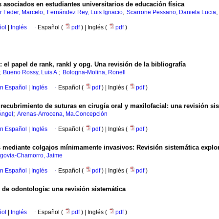
s asociados en estudiantes universitarios de educación física
;
;
r Feder, Marcelo
Fernández Rey, Luis Ignacio
Scarrone Pessano, Daniela Lucia
ñol
|
Inglés
·
Español (
pdf
) | Inglés (
pdf
)
el papel de rank, rankl y opg. Una revisión de la bibliografía
;
;
Bueno Rossy, Luis A.
Bologna-Molina, Ronell
en Español
|
Inglés
·
Español (
pdf
) | Inglés (
pdf
)
ecubrimiento de suturas en cirugía oral y maxilofacial: una revisión si
;
Ángel
Arenas-Arrocena, Ma.Concepción
en Español
|
Inglés
·
Español (
pdf
) | Inglés (
pdf
)
s mediante colgajos mínimamente invasivos: Revisión sistemática explor
govia-Chamorro, Jaime
en Español
|
Inglés
·
Español (
pdf
) | Inglés (
pdf
)
 de odontología: una revisión sistemática
ñol
|
Inglés
·
Español (
pdf
) | Inglés (
pdf
)