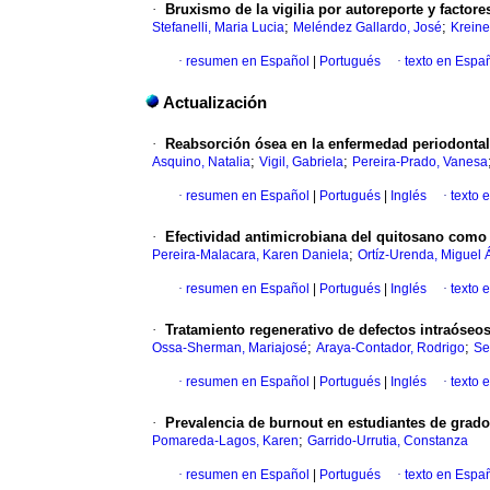
·
Bruxismo de la vigilia por autoreporte y factore
;
;
Stefanelli, Maria Lucia
Meléndez Gallardo, José
Kreine
·
resumen en Español
|
Portugués
·
texto en Espa
Actualización
·
Reabsorción ósea en la enfermedad periodontal: 
;
;
Asquino, Natalia
Vigil, Gabriela
Pereira-Prado, Vanesa
·
resumen en Español
|
Portugués
|
Inglés
·
texto 
·
Efectividad antimicrobiana del quitosano como r
;
Pereira-Malacara, Karen Daniela
Ortíz-Urenda, Miguel 
·
resumen en Español
|
Portugués
|
Inglés
·
texto 
·
Tratamiento regenerativo de defectos intraóseo
;
;
Ossa-Sherman, Mariajosé
Araya-Contador, Rodrigo
Se
·
resumen en Español
|
Portugués
|
Inglés
·
texto 
·
Prevalencia de burnout en estudiantes de grado
;
Pomareda-Lagos, Karen
Garrido-Urrutia, Constanza
·
resumen en Español
|
Portugués
·
texto en Espa