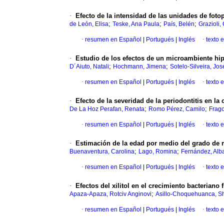
·
Efecto de la intensidad de las unidades de foto
;
;
;
de León, Elisa
Teske, Ana Paula
País, Belén
Grazioli,
·
resumen en Español
|
Portugués
|
Inglés
·
texto 
·
Estudio de los efectos de un microambiente h
;
;
D´Aiuto, Natali
Hochmann, Jimena
Sotelo-Silveira, Jos
·
resumen en Español
|
Portugués
|
Inglés
·
texto 
·
Efecto de la severidad de la periodontitis en la
;
;
De La Hoz Perafan, Renata
Romo Pérez, Camilo
Frago
·
resumen en Español
|
Portugués
|
Inglés
·
texto 
·
Estimación de la edad por medio del grado de 
;
;
Buenaventura, Carolina
Lago, Romina
Fernández, Alb
·
resumen en Español
|
Portugués
|
Inglés
·
texto 
·
Efectos del xilitol en el crecimiento bacteriano 
;
Apaza-Apaza, Rotciv Anginovi
Asillo-Choquehuanca, S
·
resumen en Español
|
Portugués
|
Inglés
·
texto 