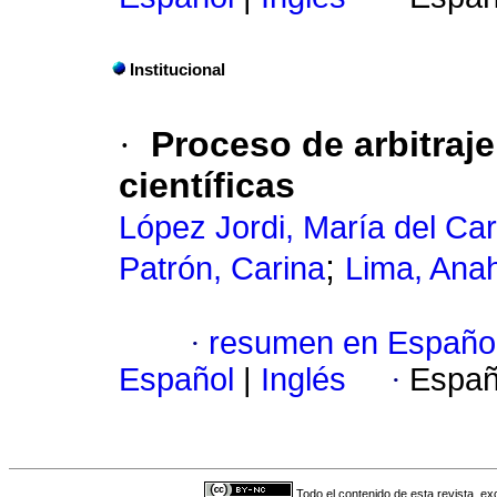
Institucional
·
Proceso de arbitraje
científicas
López Jordi, María del C
;
Patrón, Carina
Lima, Ana
·
resumen en Españo
Español
|
Inglés
·
Españ
Todo el contenido de esta revista, ex