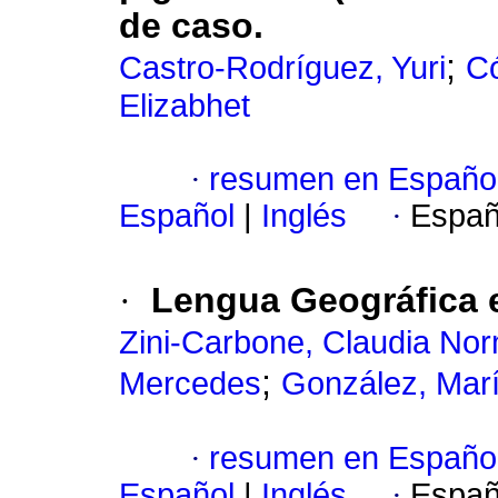
de caso.
;
Castro-Rodríguez, Yuri
Có
Elizabhet
·
resumen en Españo
Español
|
Inglés
·
Españ
·
Lengua Geográfica 
Zini-Carbone, Claudia No
;
Mercedes
González, Mar
·
resumen en Españo
Español
|
Inglés
·
Españ