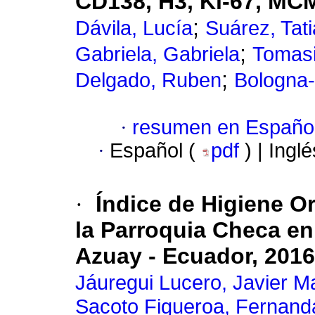
CD138, H3, Ki-67, MCM
;
Dávila, Lucía
Suárez, Tat
;
Gabriela, Gabriela
Tomasi
;
Delgado, Ruben
Bologna-
·
resumen en Españo
·
Español (
pdf
) | Ingl
·
Índice de Higiene O
la Parroquia Checa en
Azuay - Ecuador, 2016
Jáuregui Lucero, Javier Ma
Sacoto Figueroa, Fernand