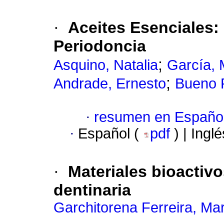
·
Aceites Esenciales
:
Periodoncia
;
Asquino, Natalia
García, 
;
Andrade, Ernesto
Bueno R
·
resumen en Españo
·
Español (
pdf
) | Ingl
·
M
ateriales bioactiv
dentinaria
Garchitorena Ferreira, Mar