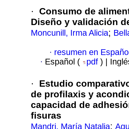
·
Consumo de alimento
Diseño y validación d
;
Moncunill, Irma Alicia
Bell
·
resumen en Españo
·
Español (
pdf
) | Ingl
·
Estudio comparativo
de profilaxis y acond
capacidad de adhesión
fisuras
;
Mandri, María Natalia
Agu