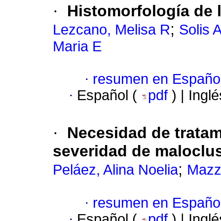
·
Histomorfología de l
;
Lezcano, Melisa R
Solis 
Maria E
·
resumen en Españo
·
Español (
pdf
) | Ingl
·
Necesidad de trata
severidad de maloclus
;
Peláez, Alina Noelia
Mazza
·
resumen en Españo
·
Español (
pdf
) | Ingl