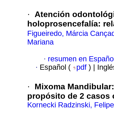
·
Atención odontológ
holoprosencefalía: rel
Figueiredo, Márcia Cança
Mariana
·
resumen en Españo
·
Español (
pdf
) | Ingl
·
Mixoma Mandibular: 
propósito de 2 casos 
Kornecki Radzinski, Felipe