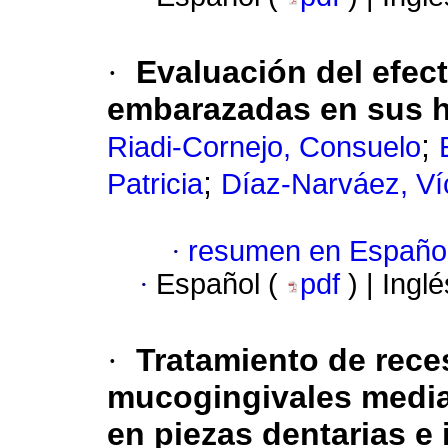
·
Evaluación del efect
embarazadas en sus h
;
Riadi-Cornejo, Consuelo
;
Patricia
Díaz-Narváez, Víc
·
resumen en Españo
·
Español (
pdf
) | Ingl
·
Tratamiento de rece
mucogingivales median
en piezas dentarias e