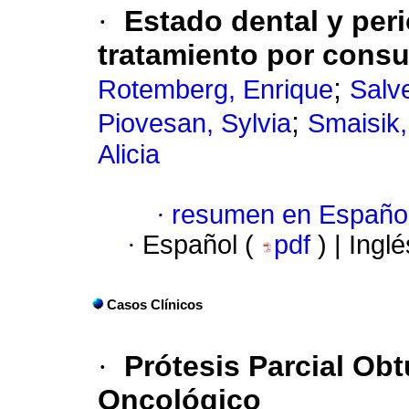
·
Estado dental y per
tratamiento por consu
;
Rotemberg, Enrique
Salve
;
Piovesan, Sylvia
Smaisik,
Alicia
·
resumen en Españo
·
Español (
pdf
) | Ingl
Casos Clínicos
·
Prótesis Parcial Obt
Oncológico