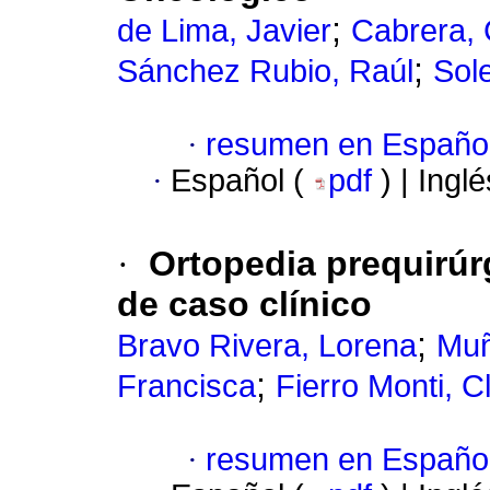
;
de Lima, Javier
Cabrera, 
;
Sánchez Rubio, Raúl
Sol
·
resumen en Españo
·
Español (
pdf
) | Ingl
·
Ortopedia prequirúr
de caso clínico
;
Bravo Rivera, Lorena
Muñ
;
Francisca
Fierro Monti, C
·
resumen en Españo