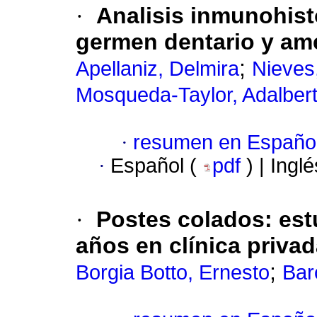
·
Analisis inmunohis
germen dentario y am
;
Apellaniz, Delmira
Nieves
Mosqueda-Taylor, Adalber
·
resumen en Españo
·
Español (
pdf
) | Ingl
·
Postes colados: estu
años en clínica priva
;
Borgia Botto, Ernesto
Bar