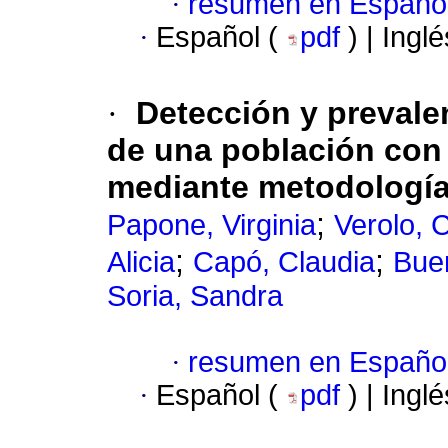
·
resumen en Españo
·
Español (
pdf
) | Ingl
·
Detección y prevale
de una población con 
mediante metodologí
;
Papone, Virginia
Verolo, 
;
;
Alicia
Capó, Claudia
Bue
Soria, Sandra
·
resumen en Españo
·
Español (
pdf
) | Ingl