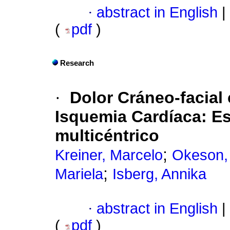
·
abstract in English
|
(
pdf
)
Research
·
Dolor Cráneo-facial
Isquemia Cardíaca
: E
multicéntrico
;
Kreiner, Marcelo
Okeson, 
;
Mariela
Isberg, Annika
·
abstract in English
|
(
pdf
)