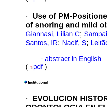
·
Use of PM-Positioner
of snoring and mild o
;
Giannasi, Lílian C
Sampa
;
;
Santos, IR
Nacif, S
Leitã
·
abstract in English
|
(
pdf
)
Institutional
·
EVOLUCION HISTOR