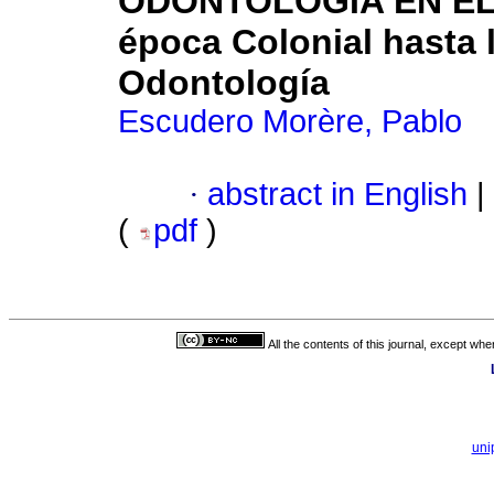
ODONTOLOGIA EN EL U
época Colonial hasta 
Odontología
Escudero Morère, Pablo
·
abstract in English
|
(
pdf
)
All the contents of this journal, except wh
uni