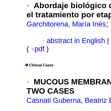
·
Abordaje biológico 
el tratamiento por eta
;
Garchitorena, María Inés
·
abstract in English
|
(
pdf
)
Clinical Cases
·
MUCOUS MEMBRANE
TWO CASES
Casnati Guberna, Beatriz 