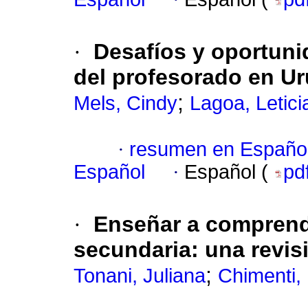
·
Desafíos y oportuni
del profesorado en U
;
Mels, Cindy
Lagoa, Letici
·
resumen en Españo
Español
·
Español (
pd
·
Enseñar a comprende
secundaria: una revis
;
Tonani, Juliana
Chimenti,