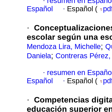
·
resumen en Españo
Español
·
Español (
pd
·
Conceptualizaciones
escolar según una esc
;
Mendoza Lira, Michelle
Q
;
Daniela
Contreras Pérez,
·
resumen en Españo
Español
·
Español (
pd
·
Competencias digita
educación superior e