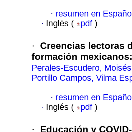
·
resumen en Españo
·
Inglés (
pdf
)
·
Creencias lectoras 
formación mexicanos: 
Perales-Escudero, Moisé
Portillo Campos, Vilma Es
·
resumen en Españo
·
Inglés (
pdf
)
·
Educación y COVID-19