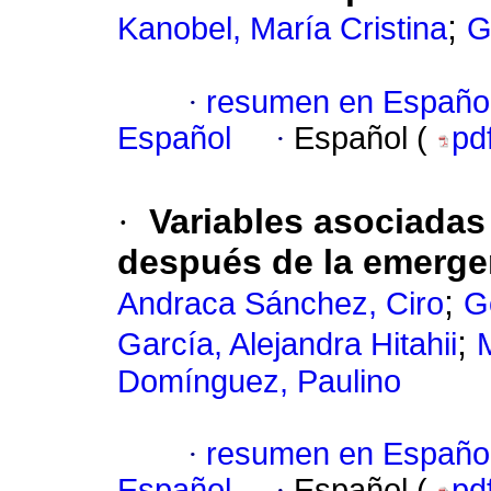
;
Kanobel, María Cristina
G
·
resumen en Españo
Español
·
Español (
pd
·
Variables asociadas 
después de la emergen
;
Andraca Sánchez, Ciro
G
;
García, Alejandra Hitahii
Domínguez, Paulino
·
resumen en Españo
Español
·
Español (
pd