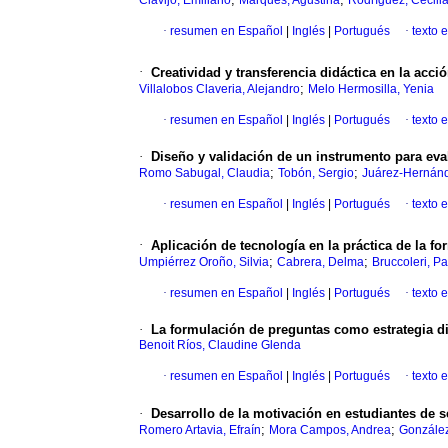
Clavijo, Emiliano
Marques, Agustina
Rodríguez, Cecili
·
resumen en Español
|
Inglés
|
Portugués
·
texto 
·
Creatividad y transferencia didáctica en la acc
;
Villalobos Claveria, Alejandro
Melo Hermosilla, Yenia
·
resumen en Español
|
Inglés
|
Portugués
·
texto 
·
Diseño y validación de un instrumento para eval
;
;
Romo Sabugal, Claudia
Tobón, Sergio
Juárez-Hernánd
·
resumen en Español
|
Inglés
|
Portugués
·
texto 
·
Aplicación de tecnología en la práctica de la f
;
;
Umpiérrez Oroño, Silvia
Cabrera, Delma
Bruccoleri, P
·
resumen en Español
|
Inglés
|
Portugués
·
texto 
·
La formulación de preguntas como estrategia did
Benoit Ríos, Claudine Glenda
·
resumen en Español
|
Inglés
|
Portugués
·
texto 
·
Desarrollo de la motivación en estudiantes de 
;
;
Romero Artavia, Efraín
Mora Campos, Andrea
Gonzále