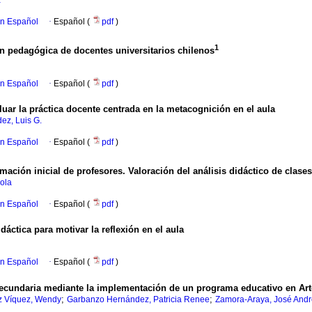
a
en Español
·
Español (
pdf
)
1
ión pedagógica de docentes universitarios chilenos
en Español
·
Español (
pdf
)
uar la práctica docente centrada en la metacognición en el aula
ez, Luis G.
en Español
·
Español (
pdf
)
ormación inicial de profesores. Valoración del análisis didáctico de cla
aola
en Español
·
Español (
pdf
)
áctica para motivar la reflexión en el aula
en Español
·
Español (
pdf
)
secundaria mediante la implementación de un programa educativo en Art
;
;
z Víquez, Wendy
Garbanzo Hernández, Patricia Renee
Zamora-Araya, José Andr