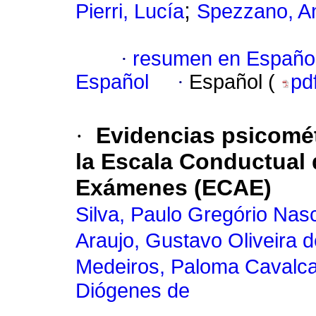
;
Pierri, Lucía
Spezzano, An
·
resumen en Españo
Español
·
Español (
pd
·
Evidencias psicomét
la Escala Conductual 
Exámenes (ECAE)
Silva, Paulo Gregório Nas
Araujo, Gustavo Oliveira d
Medeiros, Paloma Cavalca
Diógenes de