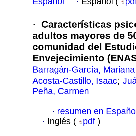
Español
·
Español (
pd
·
Características psic
adultos mayores de 50
comunidad del Estudi
Envejecimiento (ENA
Barragán-García, Mariana
;
Acosta-Castillo, Isaac
Juá
Peña, Carmen
·
resumen en Españo
·
Inglés (
pdf
)