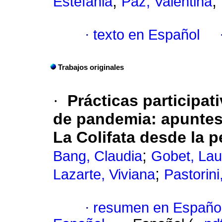
;
;
Estefania
Paz, Valentina
·
texto en Español
Trabajos originales
·
Prácticas participat
de pandemia: apuntes 
La Colifata desde la 
;
Bang, Claudia
Gobet, Lau
;
Lazarte, Viviana
Pastorini
·
resumen en Españo