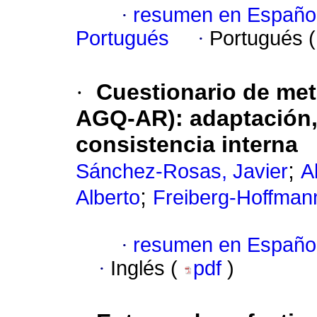
·
resumen en Españo
Portugués
·
Portugués 
·
Cuestionario de meta
AGQ-AR): adaptación, 
consistencia interna
;
Sánchez-Rosas, Javier
A
;
Alberto
Freiberg-Hoffmann
·
resumen en Españo
·
Inglés (
pdf
)