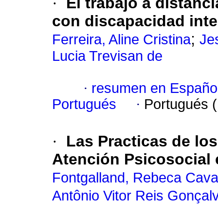
·
El trabajo a distan
con discapacidad inte
;
Ferreira, Aline Cristina
Je
Lucia Trevisan de
·
resumen en Españo
Portugués
·
Portugués 
·
Las Practicas de lo
Atención Psicosocial 
Fontgalland, Rebeca Cava
Antônio Vitor Reis Gonçal