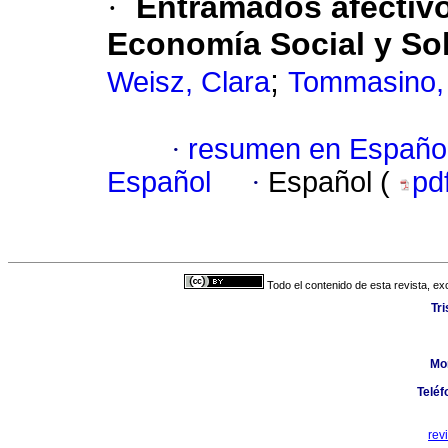
·
Entramados afectiv
Economía Social y Sol
;
Weisz, Clara
Tommasino,
·
resumen en Españo
Español
·
Español (
pd
Todo el contenido de esta revista, ex
Tr
Mo
Teléf
rev