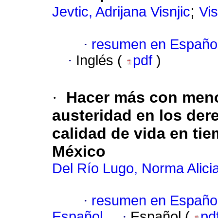
;
Jevtic, Adrijana Visnjic
Vis
·
resumen en Españo
·
Inglés (
pdf
)
·
Hacer más con menos
austeridad en los dere
calidad de vida en ti
México
Del Río Lugo, Norma Alici
·
resumen en Españo
Español
·
Español (
pd