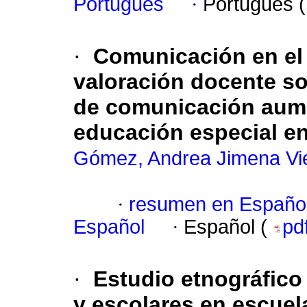
Portugués
·
Portugués 
·
Comunicación en el 
valoración docente s
de comunicación aumen
educación especial e
Gómez, Andrea Jimena Vi
·
resumen en Españo
Español
·
Español (
pd
·
Estudio etnográfico
y escolares en escuel