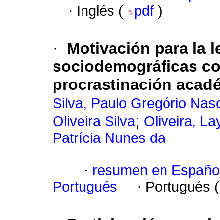
·
Inglés (
pdf
)
·
Motivación para la l
sociodemográficas co
procrastinación acad
Silva, Paulo Gregório Nas
;
Oliveira Silva
Oliveira, L
Patrícia Nunes da
·
resumen en Españo
Portugués
·
Portugués 