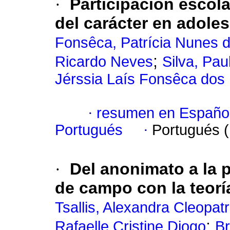
·
Participación escola
del carácter en adole
Fonsêca, Patrícia Nunes 
;
Ricardo Neves
Silva, Pa
Jérssia Laís Fonsêca dos
·
resumen en Españo
Portugués
·
Portugués 
·
Del anonimato a la 
de campo con la teoría
Tsallis, Alexandra Cleopat
;
Rafaelle Cristine Diogo
Br