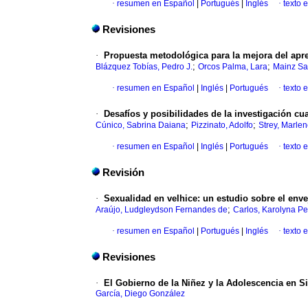
·
resumen en Español
|
Portugués
|
Inglés
·
texto 
Revisiones
·
Propuesta metodológica para la mejora del apre
;
;
Blázquez Tobías, Pedro J.
Orcos Palma, Lara
Mainz Sa
·
resumen en Español
|
Inglés
|
Portugués
·
texto 
·
Desafíos y posibilidades de la investigación cu
;
;
Cúnico, Sabrina Daiana
Pizzinato, Adolfo
Strey, Marle
·
resumen en Español
|
Inglés
|
Portugués
·
texto 
Revisión
·
Sexualidad en velhice: un estudio sobre el en
;
Araújo, Ludgleydson Fernandes de
Carlos, Karolyna Pe
·
resumen en Español
|
Portugués
|
Inglés
·
texto 
Revisiones
·
El Gobierno de la Niñez y la Adolescencia en Si
García, Diego González