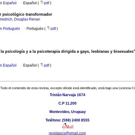
en Español
·
Español (
pdf
)
r psicológico transformador
riedrich, Douglas Renan
en Portugués
·
Portugués (
pdf
)
la psicología y a la psicoterapia dirigida a gays, lesbianas y bisexuales
en Español
·
Español (
pdf
)
Todo el contenido de esta revista, excepto dónde está identificado, está bajo una
Licencia 
Tristán Narvaja 1674
C.P 11.200
Montevideo, Uruguay
Teléfono: (598) 2400 8555
revistapcs@gmail.com