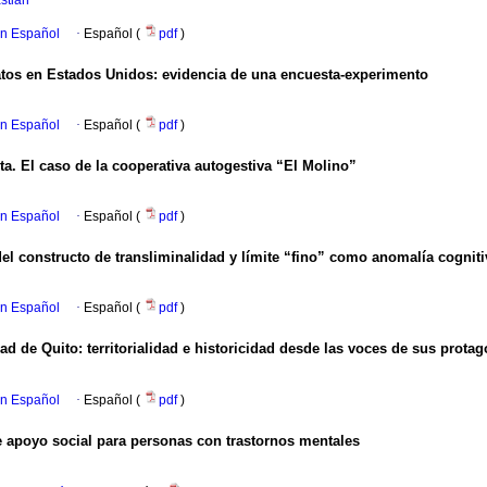
stián
en Español
·
Español (
pdf
)
atos en Estados Unidos: evidencia de una encuesta-experimento
en Español
·
Español (
pdf
)
sta. El caso de la cooperativa autogestiva “El Molino”
en Español
·
Español (
pdf
)
el constructo de transliminalidad y límite “fino” como anomalía cogniti
en Español
·
Español (
pdf
)
d de Quito: territorialidad e historicidad desde las voces de sus protag
en Español
·
Español (
pdf
)
e apoyo social para personas con trastornos mentales