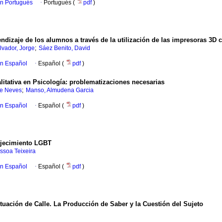
en Portugués
·
Portugués (
pdf
)
ndizaje de los alumnos a través de la utilización de las impresoras 3D
;
lvador, Jorge
Sáez Benito, David
en Español
·
Español (
pdf
)
alitativa en Psicología: problematizaciones necesarias
;
ne Neves
Manso, Almudena Garcia
en Español
·
Español (
pdf
)
vejecimiento LGBT
ssoa Teixeira
en Español
·
Español (
pdf
)
tuación de Calle. La Producción de Saber y la Cuestión del Sujeto