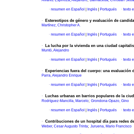
Álvarez Espinoza, Alejandro
Balmaceda, Christian Seba
·
resumen en Español
|
Inglés
|
Portugués
·
texto 
·
Estereotipos de género y evaluación de candid
Martínez, Christopher A.
·
resumen en Español
|
Inglés
|
Portugués
·
texto 
·
La lucha por la vivienda en una ciudad capitali
Muntó, Alejandro
·
resumen en Español
|
Inglés
|
Portugués
·
texto 
·
Experiencias fuera del cuerpo: una evaluación d
Parra, Alejandro Enrique
·
resumen en Español
|
Inglés
|
Portugués
·
texto 
·
Luchas urbanas en barrios populares de la ciuda
;
Rodríguez-Mancilla, Marcelo
Grondona-Opazo, Gino
·
resumen en Español
|
Inglés
|
Portugués
·
texto 
·
Contribuciones de un hospital día para redes d
;
Weber, Cesar Augusto Trinta
Juruena, Mario Francisco