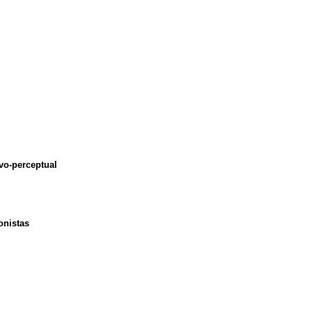
vo-perceptual
onistas