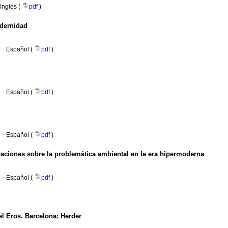
Inglés (
pdf
)
odernidad
·
Español (
pdf
)
·
Español (
pdf
)
·
Español (
pdf
)
raciones sobre la problemática ambiental en la era hipermoderna
·
Español (
pdf
)
l Eros. Barcelona: Herder