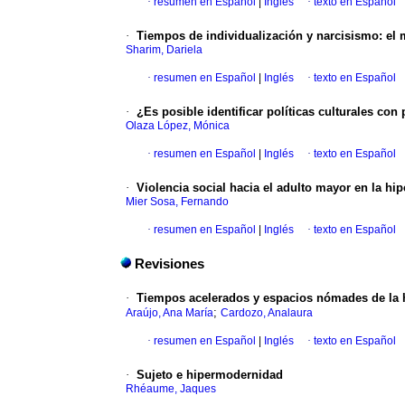
·
resumen en Español
|
Inglés
·
texto en Español
·
Tiempos de individualización y narcisismo: el 
Sharim, Dariela
·
resumen en Español
|
Inglés
·
texto en Español
·
¿Es posible identificar políticas culturales co
Olaza López, Mónica
·
resumen en Español
|
Inglés
·
texto en Español
·
Violencia social hacia el adulto mayor en la hi
Mier Sosa, Fernando
·
resumen en Español
|
Inglés
·
texto en Español
Revisiones
·
Tiempos acelerados y espacios nómades de la h
;
Araújo, Ana María
Cardozo, Analaura
·
resumen en Español
|
Inglés
·
texto en Español
·
Sujeto e hipermodernidad
Rhéaume, Jaques