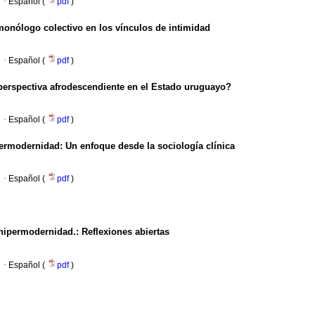
·
Español (
pdf
)
monólogo colectivo en los vínculos de intimidad
·
Español (
pdf
)
n perspectiva afrodescendiente en el Estado uruguayo?
·
Español (
pdf
)
permodernidad: Un enfoque desde la sociología clínica
·
Español (
pdf
)
ipermodernidad.: Reflexiones abiertas
·
Español (
pdf
)