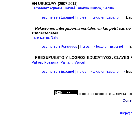
EN URUGUAY (2007-2011)
;
Fernández Aguerre, Tabaré
Alonso Bianco, Cecilia
·
resumen en Español
|
Inglés
·
texto en Español
·
Esp
·
Relaciones intergubernamentales en las políticas de
subnacionales
Farenzena, Nalú
·
resumen en Portugués
|
Inglés
·
texto en Español
·
E
·
PRESUPUESTO Y LOGROS EDUCATIVOS
:
CLAVES 
;
Patron, Rossana
Vaillant, Marcel
·
resumen en Español
|
Inglés
·
texto en Español
·
Esp
Todo el contenido de esta revista, ex
Const
rucp@ci