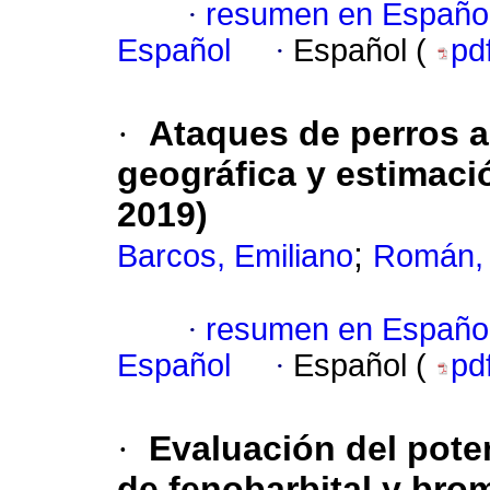
·
resumen en Españo
Español
·
Español (
pd
·
Ataques de perros a
geográfica y estimaci
2019)
;
Barcos, Emiliano
Román, 
·
resumen en Españo
Español
·
Español (
pd
·
Evaluación del pote
de fenobarbital y bro