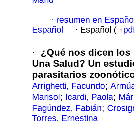
Mario
·
resumen en Españo
Español
·
Español (
pd
·
¿Qué nos dicen los 
Una Salud? Un estudi
parasitarios zoonótic
;
Arrighetti, Facundo
Armúa
;
;
Marisol
Icardi, Paola
Már
;
Fagúndez, Fabián
Crosig
Torres, Ernestina