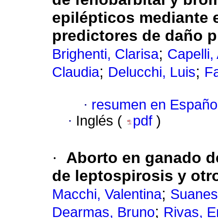
epilépticos mediante
predictores de daño 
;
Brighenti, Clarisa
Capelli,
;
;
Claudia
Delucchi, Luis
F
·
resumen en Españo
·
Inglés (
pdf
)
·
Aborto en ganado d
de leptospirosis y ot
;
Macchi, Valentina
Suanes,
;
Dearmas, Bruno
Rivas, E