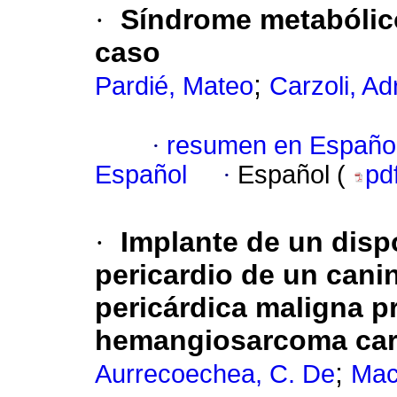
·
Síndrome metabólico
caso
;
Pardié, Mateo
Carzoli, Ad
·
resumen en Españo
Español
·
Español (
pd
·
Implante de un dispo
pericardio de un cani
pericárdica maligna 
hemangiosarcoma car
;
Aurrecoechea, C. De
Mac