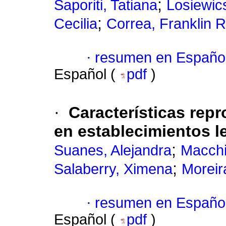
;
Saporiti, Tatiana
Losiewic
;
Cecilia
Correa, Franklin R
·
resumen en Españo
Español (
pdf
)
·
Características repr
en establecimientos l
;
Suanes, Alejandra
Macchi
;
Salaberry, Ximena
Moreir
·
resumen en Españo
Español (
pdf
)