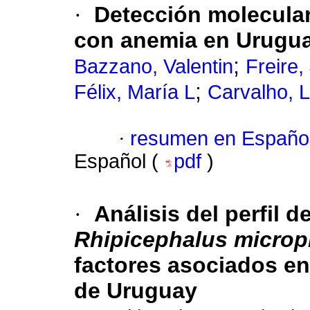
·
Detección molecula
con anemia en Urugu
;
Bazzano, Valentin
Freire,
;
Félix, María L
Carvalho, L
·
resumen en Españo
Español (
pdf
)
·
Análisis del perfil d
Rhipicephalus microp
factores asociados e
de Uruguay