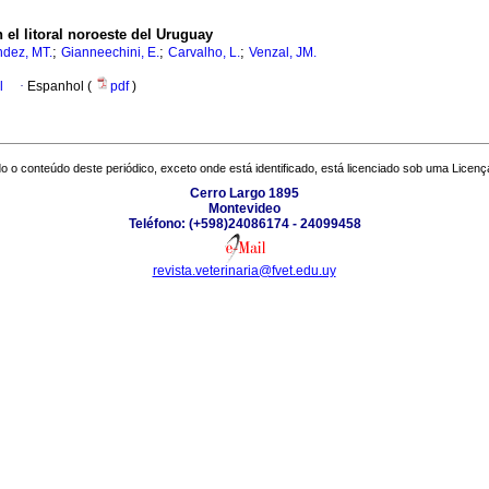
 el litoral noroeste del Uruguay
;
;
;
dez, MT.
Gianneechini, E.
Carvalho, L.
Venzal, JM.
l
·
Espanhol (
pdf
)
o o conteúdo deste periódico, exceto onde está identificado, está licenciado sob uma
Licenç
Cerro Largo 1895
Montevideo
Teléfono: (+598)24086174 - 24099458
revista.veterinaria@fvet.edu.uy