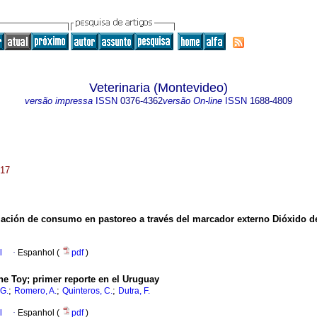
Veterinaria (Montevideo)
versão impressa
ISSN
0376-4362
versão On-line
ISSN
1688-4809
017
imación de consumo en pastoreo a través del marcador externo Dióxido de
l
·
Espanhol (
pdf
)
e Toy; primer reporte en el Uruguay
;
;
;
 G.
Romero, A.
Quinteros, C.
Dutra, F.
l
·
Espanhol (
pdf
)