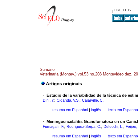
Sumário
Veterinaria (Montev.) vol.53 no.208 Montevideo dez. 2
Artigos originais
·
Estudio de la variabilidad de la técnica de est
;
;
Dini, Y.
Ciganda, V.S.
Cajarville, C.
·
resumo em Espanhol
|
Inglês
·
texto em Espanho
·
Meningoencefalitis Granulomatosa en un Canich
;
;
;
Fumagalli, F.
Rodríguez-Serpa, C.
Delucchi, L.
Feijóo,
·
resumo em Espanhol
|
Inglês
·
texto em Espanho