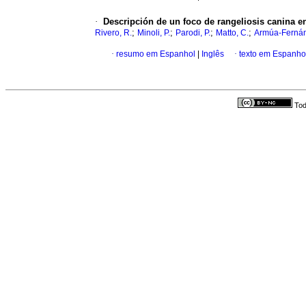
·
Descripción de un foco de rangeliosis canina en
;
;
;
;
Rivero, R.
Minoli, P.
Parodi, P.
Matto, C.
Armúa-Fernán
·
resumo em Espanhol
|
Inglês
·
texto em Espanho
Tod