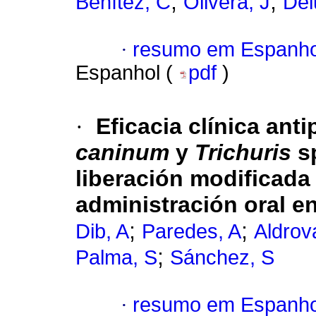
;
;
Benítez, C
Olivera, J
Del
·
resumo em Espanho
Espanhol (
pdf
)
·
Eficacia clínica anti
caninum
y
Trichuris
sp
liberación modificada
administración oral e
;
;
Dib, A
Paredes, A
Aldrov
;
Palma, S
Sánchez, S
·
resumo em Espanho