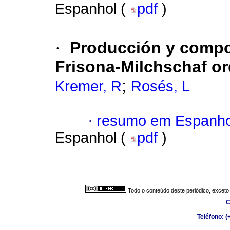
Espanhol (
pdf
)
·
Producción y compo
Frisona-Milchschaf or
;
Kremer, R
Rosés, L
·
resumo em Espanho
Espanhol (
pdf
)
Todo o conteúdo deste periódico, exceto 
C
Teléfono: 