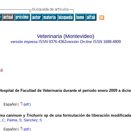
Veterinaria (Montevideo)
versión impresa
ISSN
0376-4362
versión On-line
ISSN
1688-4809
16
 Hospital de Facultad de Veterinaria durante el periodo enero 2009 a dici
·
Español (
pdf
)
oma caninum
y
Trichuris
sp de una formulación de liberación modificada
;
;
, C
Palma, S
Sánchez, S
·
Español (
pdf
)