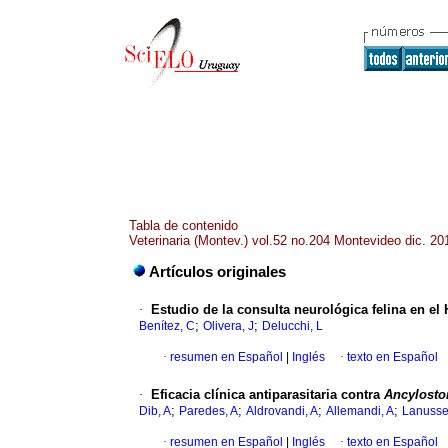
Tabla de contenido
Veterinaria (Montev.) vol.52 no.204 Montevideo dic. 20
Artículos originales
·
Estudio de la consulta neurológica felina en el
;
;
Benítez, C
Olivera, J
Delucchi, L
·
resumen en Español
|
Inglés
·
texto en Español
·
Eficacia clínica antiparasitaria contra
Ancylost
;
;
;
;
Dib, A
Paredes, A
Aldrovandi, A
Allemandi, A
Lanusse
·
resumen en Español
|
Inglés
·
texto en Español