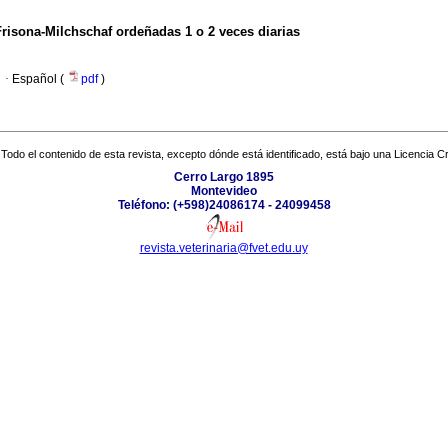
risona-Milchschaf ordeñadas 1 o 2 veces diarias
·
Español (
pdf
)
Todo el contenido de esta revista, excepto dónde está identificado, está bajo una
Licencia 
Cerro Largo 1895
Montevideo
Teléfono: (+598)24086174 - 24099458
revista.veterinaria@fvet.edu.uy